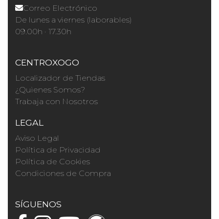
Correo Electrónico
De lunes a viernes (laborables)
09.00h · 17.30h
CENTROXOGO
Localizador de Tiendas
¿Quienes Somos?
Trabaja con Nosotros
LEGAL
Aviso Legal
Política de Privacidad
Política de Cookies
Condiciones de Compra
SÍGUENOS