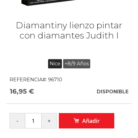
Diamantiny lienzo pintar
con diamantes Judith I
Nice
+8/9 Años
REFERENCIA#:
96710
16,95 €
DISPONIBLE
Añadir