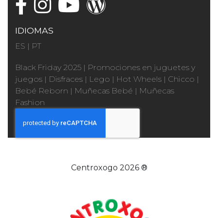
IDIOMAS
ES
|
PT
Black Friday 2025
|
Promociones en juguetes y
juegos
|
Disfraces
|
Lego
|
Hot Wheels
|
Chicco
|
Bebé Reborn
|
Muñecas Bebé
|
Muñecas
Fashion
Centroxogo 2026 ®