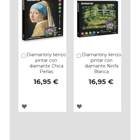
Diamantiny lienzo
Diamantiny lienzo
Añadir
Añadir
pintar con
pintar con
diamante Chica
diamante Ninfa
Perlas
Blanca
16,95 €
16,95 €
AGREGAR
AGREGAR
A
A
LOS
LOS
FAVORITOS
FAVORITOS