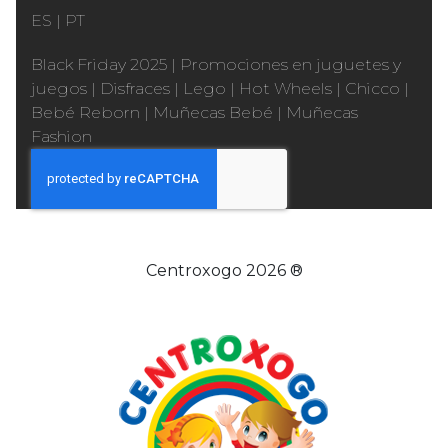
ES
|
PT
Black Friday 2025
|
Promociones en juguetes y
juegos
|
Disfraces
|
Lego
|
Hot Wheels
|
Chicco
|
Bebé Reborn
|
Muñecas Bebé
|
Muñecas
Fashion
Centroxogo 2026 ®