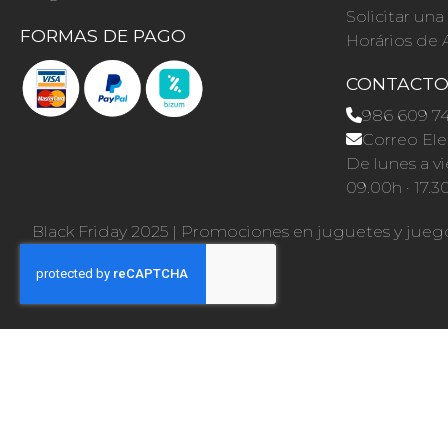
Solicitar un
FORMAS DE PAGO
Horários de 
CONTACT
986 609 7
Correo Ele
De lunes a vi
09.00h · 17.3
Black Friday 2025
|
Promociones en juguetes y jueg