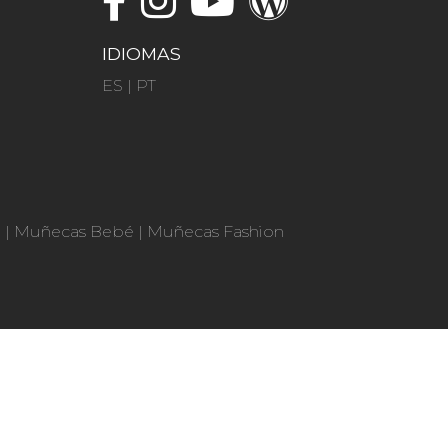
IDIOMAS
ES
|
PT
n
|
Muñecas Bebé
|
Muñecas Fashion