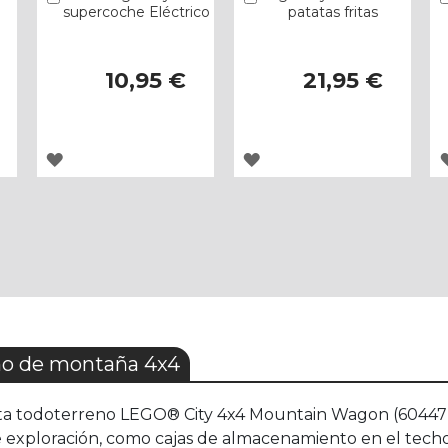
supercoche Eléctrico
patatas fritas
10,95 €
21,95 €
AGREGAR
AGREGAR
A
A
LOS
LOS
FAVORITOS
FAVORITOS
no de montaña 4x4
eta todoterreno LEGO® City 4x4 Mountain Wagon (60447)
de exploración, como cajas de almacenamiento en el tech