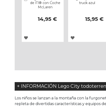
de F1® con Coche
truck azul
McLaren
14,95 €
15,95 €
AGREGAR
AGREGAR
A
A
LOS
LOS
FAVORITOS
FAVORITOS
+ INFORMACIÓN Lego City todoterre
Los niños se lanzan a la montaña con la furgon
repleta de divertidas características y equipos 