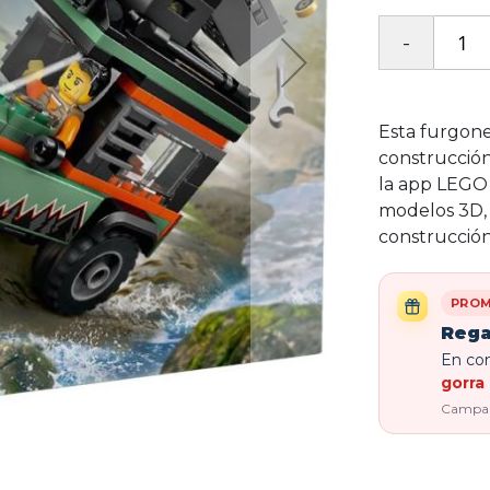
Esta furgone
construcción
la app LEGO 
modelos 3D, 
construcción
PROM
Rega
En com
gorra 
Campaña