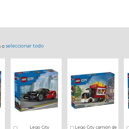
seleccionar todo
a o
Lego City
Lego City camión de
Añadir
Añadir