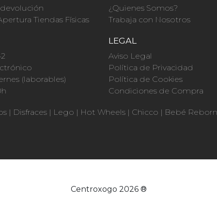
a devolución
¿Quienes Somos?
Apertura Tiendas Físicas
Trabaja con Nosotros
O
LEGAL
42
Aviso Legal
ctrónico
Política de Privacidad
ernes (laborables)
Política de Cookies
0h
Condiciones de Compra
os
|
Disfraces
|
Lego
|
Hot Wheels
|
Chicco
|
Bebé Rebor
Centroxogo 2026 ®