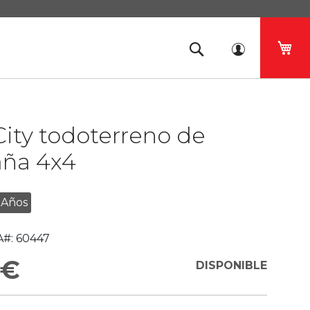
Mi 
ity todoterreno de
ña 4x4
 Años
#:
60447
 €
DISPONIBLE