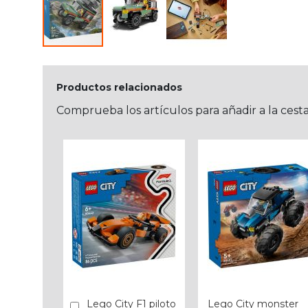
Productos relacionados
Comprueba los artículos para añadir a la cest
Lego City F1 piloto
Lego City monster
Añadir