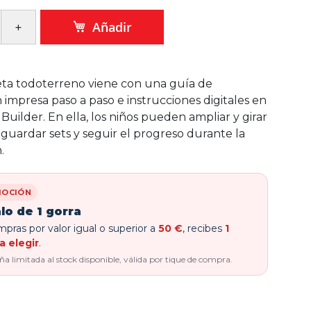
Añadir
ta todoterreno viene con una guía de
 impresa paso a paso e instrucciones digitales en
Builder. En ella, los niños pueden ampliar y girar
guardar sets y seguir el progreso durante la
.
OCIÓN
lo de 1 gorra
pras por valor igual o superior a
50 €
, recibes
1
a elegir
.
 limitada al stock disponible, válida por tique de compra.