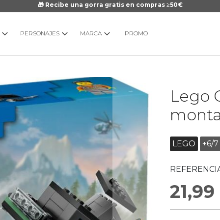
🎁 Recibe una gorra gratis en compras ≥50€
PERSONAJES
MARCA
PROMO
Saltar
Lego C
al
comienzo
monta
de
la
galería
LEGO
+6/7
de
imágenes
REFERENCIA
21,99