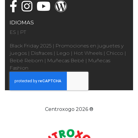
IDIOMAS
ES
|
PT
Black Friday 2025
|
Promociones en juguetes y
juegos
|
Disfraces
|
Lego
|
Hot Wheels
|
Chicco
|
Bebé Reborn
|
Muñecas Bebé
|
Muñecas
Fashion
Centroxogo 2026 ®