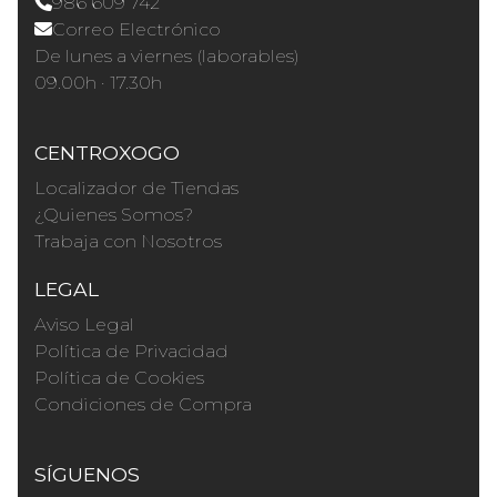
986 609 742
Correo Electrónico
De lunes a viernes (laborables)
09.00h · 17.30h
CENTROXOGO
Localizador de Tiendas
¿Quienes Somos?
Trabaja con Nosotros
LEGAL
Aviso Legal
Política de Privacidad
Política de Cookies
Condiciones de Compra
SÍGUENOS