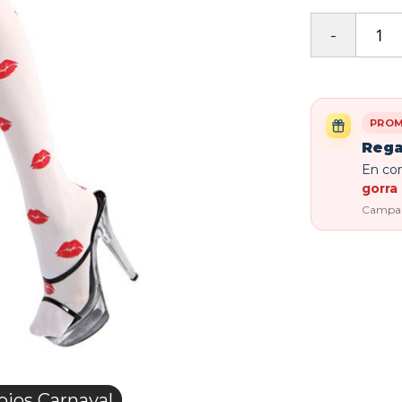
PROM
Rega
En com
gorra 
Campaña
jos Carnaval