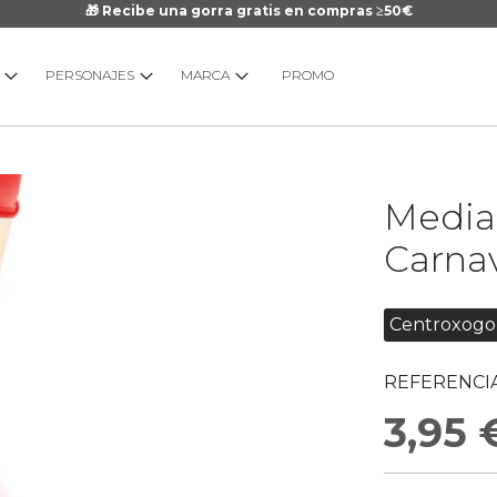
🎁 Recibe una gorra gratis en compras ≥50€
PERSONAJES
MARCA
PROMO
Saltar
Media
al
comienzo
Carna
de
la
galería
Centroxogo
de
imágenes
REFERENCIA
3,95 