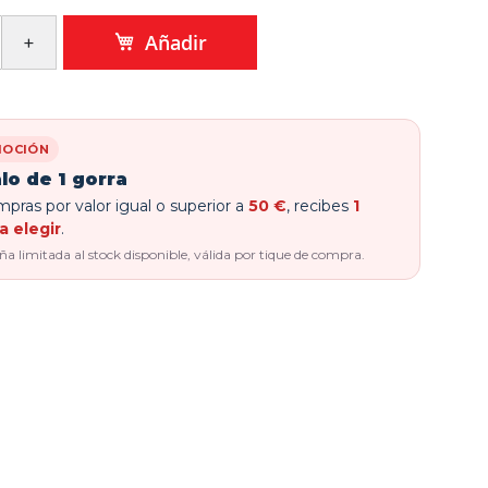
Añadir
OCIÓN
lo de 1 gorra
pras por valor igual o superior a
50 €
, recibes
1
a elegir
.
 limitada al stock disponible, válida por tique de compra.