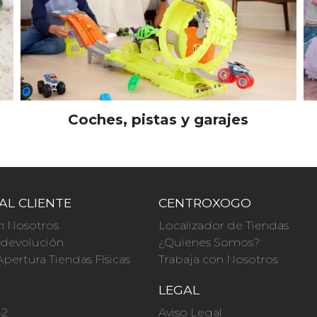
Coches, pistas y garajes
AL CLIENTE
CENTROXOGO
n Nosotros
Localizador de Tiendas
a devolución
¿Quienes Somos?
Apertura Tiendas Físicas
Trabaja con Nosotros
O
LEGAL
42
Aviso Legal