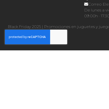
Correo Ele
De lunes a vi
09.00h · 17.3
Black Friday 2025
|
Promociones en juguetes y jueg