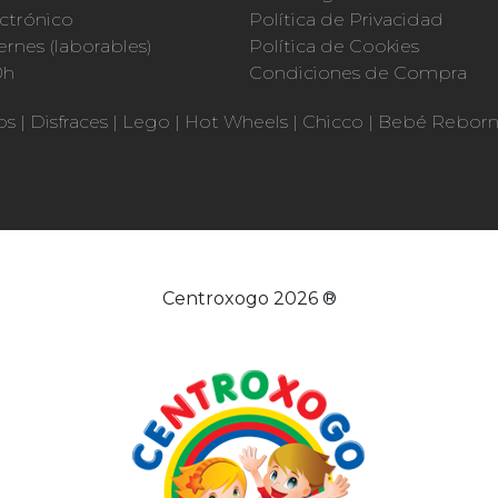
ctrónico
Política de Privacidad
ernes (laborables)
Política de Cookies
0h
Condiciones de Compra
os
|
Disfraces
|
Lego
|
Hot Wheels
|
Chicco
|
Bebé Rebor
Centroxogo 2026 ®