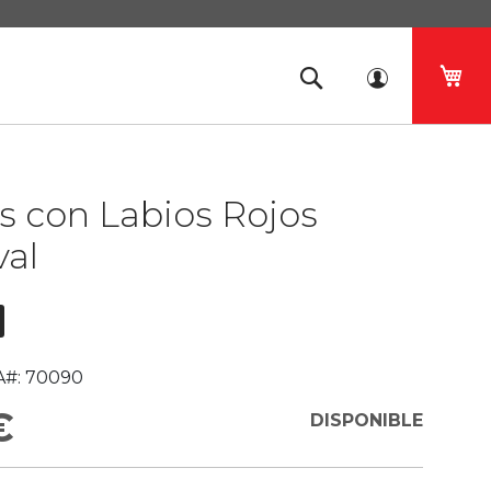
Mi 
s con Labios Rojos
val
#:
70090
€
DISPONIBLE