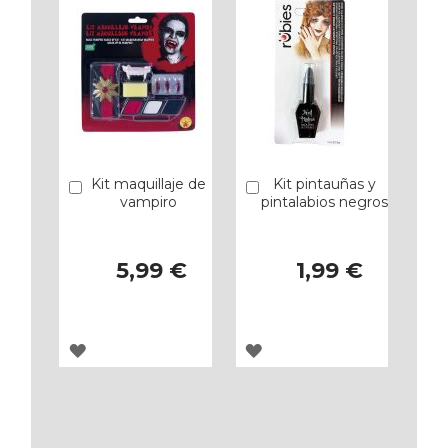
FAVORITOS
FAVORITOS
Kit maquillaje de
Kit pintauñas y
Añadir
Añadir
vampiro
pintalabios negros
5,99 €
1,99 €
AGREGAR
AGREGAR
A
A
LOS
LOS