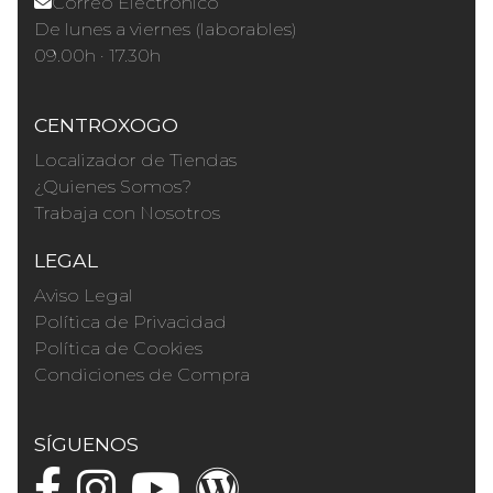
Correo Electrónico
De lunes a viernes (laborables)
09.00h · 17.30h
CENTROXOGO
Localizador de Tiendas
¿Quienes Somos?
Trabaja con Nosotros
LEGAL
Aviso Legal
Política de Privacidad
Política de Cookies
Condiciones de Compra
SÍGUENOS