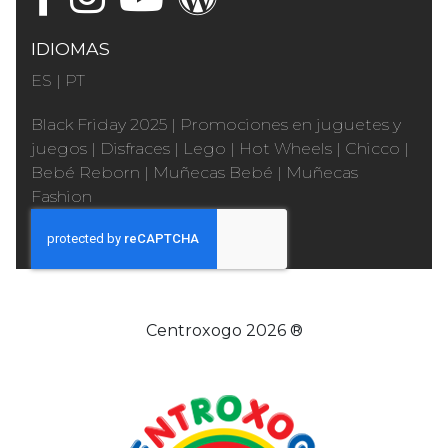
IDIOMAS
ES
|
PT
Black Friday 2025
|
Promociones en juguetes y
juegos
|
Disfraces
|
Lego
|
Hot Wheels
|
Chicco
|
Bebé Reborn
|
Muñecas Bebé
|
Muñecas
Fashion
Centroxogo 2026 ®