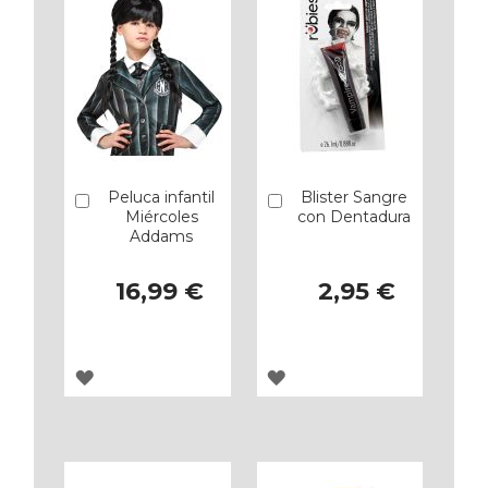
Peluca infantil
Blister Sangre
Añadir
Añadir
Miércoles
con Dentadura
Addams
16,99 €
2,95 €
AGREGAR
AGREGAR
A
A
LOS
LOS