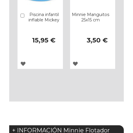
Piscina infantil
Minnie Manguitos
Añadir
inflable Mickey
25x15 cm
15,95 €
3,50 €
AGREGAR
AGREGAR
A
A
LOS
LOS
FAVORITOS
FAVORITOS
+ INFORMACIÓN Minnie Flotador