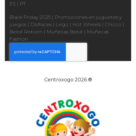
ES
|
PT
Black Friday 2025
|
Promociones en juguetes y
juegos
|
Disfraces
|
Lego
|
Hot Wheels
|
Chicco
|
Bebé Reborn
|
Muñecas Bebé
|
Muñecas
Fashion
Centroxogo 2026 ®