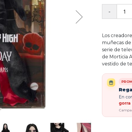
Los creadore
muñecas de u
serie de tel
de Morticia 
vestido de t
PROM
Rega
En com
gorra 
Campaña