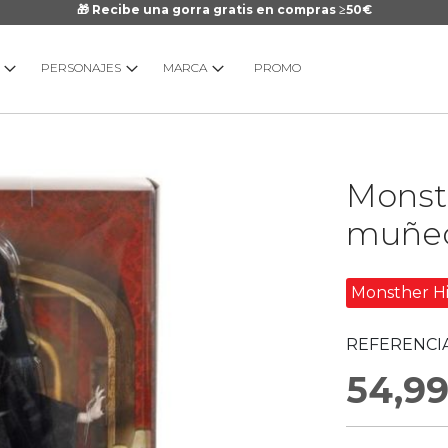
🎁 Recibe una gorra gratis en compras ≥50€
PERSONAJES
MARCA
PROMO
Saltar
Monste
al
comienzo
muñec
de
la
galería
Monsther H
de
imágenes
REFERENCIA
54,9