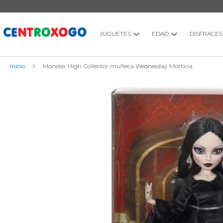
Ir
al
contenido
JUGUETES
EDAD
DISFRACES
Inicio
Monster High Collector muñeca Wednesday Morticia
Saltar
al
final
de
la
galería
de
imágenes