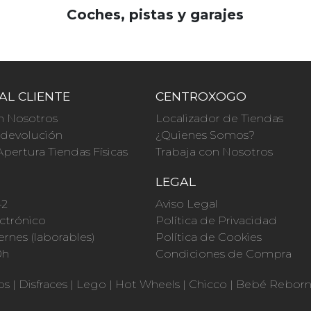
Coches, pistas y garajes
AL CLIENTE
CENTROXOGO
n Nosotros
Localizador de Tiendas
a devolución
¿Quienes Somos?
Apertura Tiendas Físicas
Trabaja con Nosotros
O
LEGAL
42
Aviso Legal
ctrónico
Política de Privacidad
ernes (laborables)
Política de Cookies
0h
Condiciones de Compra
os
|
Disfraces
|
Lego
|
Hot Wheels
|
Chicco
|
Bebé Rebor