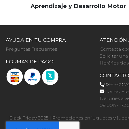
Aprendizaje y Desarrollo Motor
AYUDA EN TU COMPRA
ATENCIÓN 
Preguntas Frecuentes
Contacta co
Solicitar un
FORMAS DE PAGO
Horários de 
CONTACT
986 609 7
Correo Ele
De lunes a vi
09.00h · 17.3
Black Friday 2025
|
Promociones en juguetes y jueg