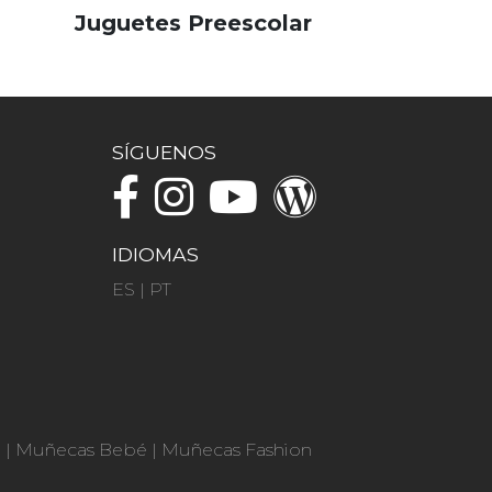
Juguetes Preescolar
SÍGUENOS
IDIOMAS
ES
|
PT
n
|
Muñecas Bebé
|
Muñecas Fashion