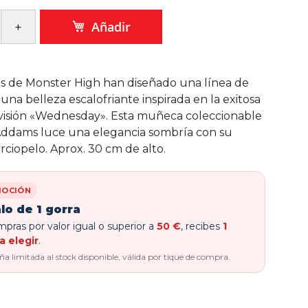
Añadir
s de Monster High han diseñado una línea de
na belleza escalofriante inspirada en la exitosa
evisión «Wednesday». Esta muñeca coleccionable
Addams luce una elegancia sombría con su
erciopelo. Aprox. 30 cm de alto.
OCIÓN
lo de 1 gorra
pras por valor igual o superior a
50 €
, recibes
1
a elegir
.
 limitada al stock disponible, válida por tique de compra.