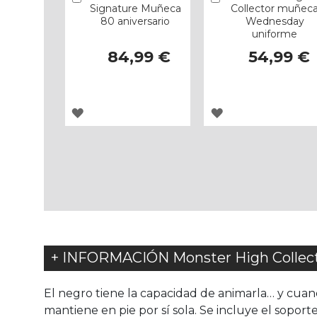
Signature Muñeca
Collector muñec
80 aniversario
Wednesday
uniforme
84,99 €
54,99 €
AGREGAR
AGREGAR
A
A
LOS
LOS
FAVORITOS
FAVORITOS
+ INFORMACIÓN Monster High Collec
El negro tiene la capacidad de animarla… y cuan
mantiene en pie por sí sola. Se incluye el soport