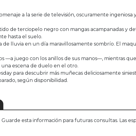
menaje a la serie de televisión, oscuramente ingeniosa 
stido de terciopelo negro con mangas acampanadas y det
e hasta el suelo.
 de lluvia en un día maravillosamente sombrío. El maq
dos —a juego con los anillos de sus manos—, mientras qu
e una escena de duelo en el otro.
sday para descubrir más muñecas deliciosamente siniestr
arado, según disponibilidad.
S
uarde esta información para futuras consultas. Las esp