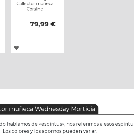
a
Collector muñeca
Coraline
79,99 €
AGREGAR
A
LOS
FAVORITOS
tor muñeca Wednesday Morticia
do hablamos de «espíritus», nos referimos a esos espírit
e. Los colores y los adornos pueden variar.