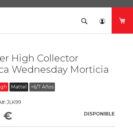
Mi 
r High Collector
a Wednesday Morticia
igh
Mattel
+6/7 Años
#:
JLK99
9 €
DISPONIBLE