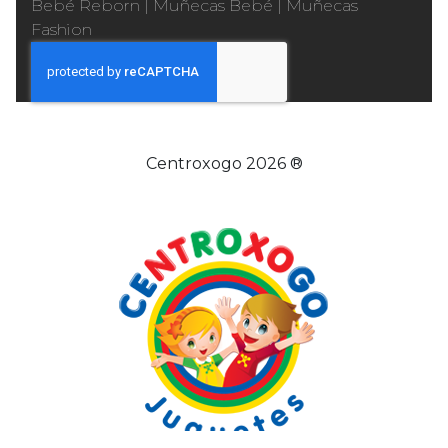
Bebé Reborn
|
Muñecas Bebé
|
Muñecas
Fashion
Centroxogo 2026 ®