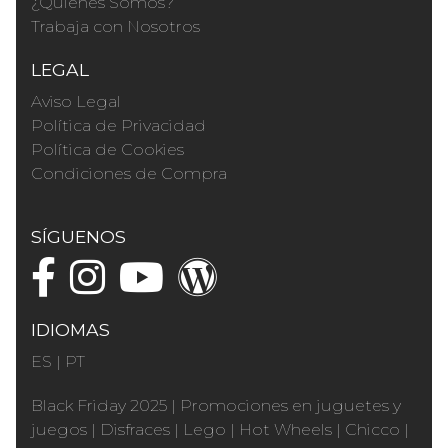
¿Quienes Somos?
Trabaja con Nosotros
LEGAL
Aviso Legal
Política de Privacidad
Política de Cookies
Condiciones de Compra
SÍGUENOS
IDIOMAS
ES
|
PT
Black Friday 2025
|
Promociones en juguetes y
juegos
|
Disfraces
|
Lego
|
Hot Wheels
|
Chicco
|