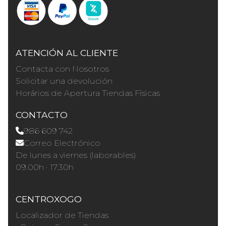
ATENCIÓN AL CLIENTE
Contacta con Nosotros
Solicitar una devolución
Horários de Apertura Tiendas Físicas
CONTACTO
986 609 742
Correo Electrónico
De lunes a viernes (laborables)
09.00h · 17.30h
CENTROXOGO
Localizador de Tiendas