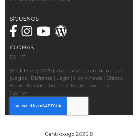
SÍGUENOS
IDIOMAS
ES
|
PT
Black Friday 2025
|
Promociones en juguetes y
juegos
|
Disfraces
|
Lego
|
Hot Wheels
|
Chicco
|
Bebé Reborn
|
Muñecas Bebé
|
Muñecas
Fashion
Centroxogo 2026 ®