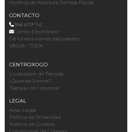
Horários de Apertura Tiendas Físicas
CONTACTO
986 609 742
Correo Electrónico
De lunes a viernes (laborables)
09.00h · 17.30h
CENTROXOGO
Localizador de Tiendas
¿Quienes Somos?
Trabaja con Nosotros
LEGAL
Aviso Legal
Política de Privacidad
Política de Cookies
Condiciones de Compra