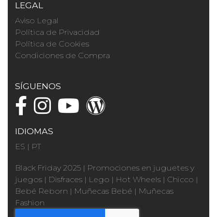
LEGAL
Aviso Legal
Política de Privacidad
Política de Cookies
Condiciones de Compra
SÍGUENOS
IDIOMAS
ES
|
PT
Black Friday 2025
|
Promociones en juguetes y
juegos
|
Disfraces
|
Lego
|
Hot Wheels
|
Chicco
|
Bebé Reborn
|
Muñecas Bebé
|
Muñecas
Fashion