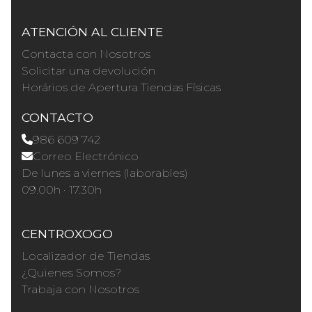
ATENCIÓN AL CLIENTE
Contacta con Nosotros
Solicitar una devolución
Horários de Apertura Tiendas Físicas
CONTACTO
986 609 742
Correo Electrónico
De lunes a viernes (laborables)
09.00h · 17.30h
CENTROXOGO
Localizador de Tiendas
¿Quienes Somos?
Trabaja con Nosotros