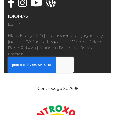
IDIOMAS
ES
|
PT
Black Friday 2025
|
Promociones en juguetes y
juegos
|
Disfraces
|
Lego
|
Hot Wheels
|
Chicco
|
Bebé Reborn
|
Muñecas Bebé
|
Muñecas
Fashion
Centroxogo 2026 ®