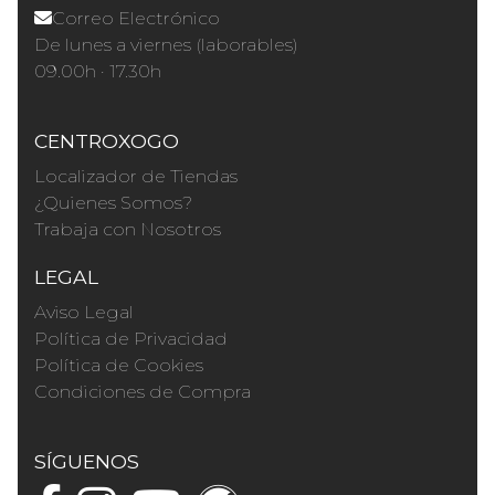
Correo Electrónico
De lunes a viernes (laborables)
09.00h · 17.30h
CENTROXOGO
Localizador de Tiendas
¿Quienes Somos?
Trabaja con Nosotros
LEGAL
Aviso Legal
Política de Privacidad
Política de Cookies
Condiciones de Compra
SÍGUENOS