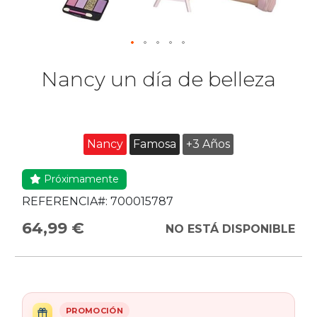
Nancy un día de belleza
Nancy
Famosa
+3 Años
Próximamente
REFERENCIA#:
700015787
64,99 €
NO ESTÁ DISPONIBLE
PROMOCIÓN