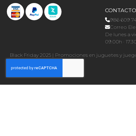
CONTACT
986 609 7
Correo Ele
De lunes a vi
09.00h · 17.3
Black Friday 2025
|
Promociones en juguetes y jueg