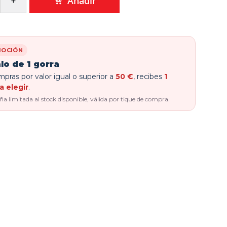
Añadir
OCIÓN
lo de 1 gorra
pras por valor igual o superior a
50 €
, recibes
1
a elegir
.
 limitada al stock disponible, válida por tique de compra.