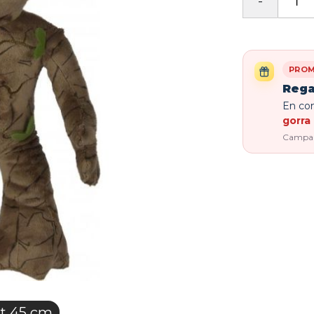
PROM
Rega
En com
gorra 
Campaña
t 45 cm