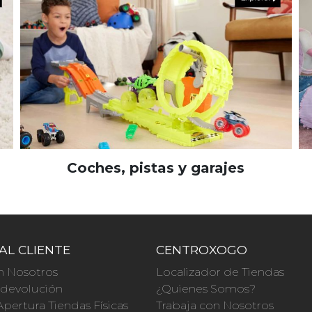
Coches, pistas y garajes
AL CLIENTE
CENTROXOGO
n Nosotros
Localizador de Tiendas
a devolución
¿Quienes Somos?
Apertura Tiendas Físicas
Trabaja con Nosotros