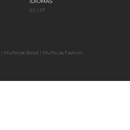
IDIOMAS
ES
|
PT
n
|
Muñecas Bebé
|
Muñecas Fashion