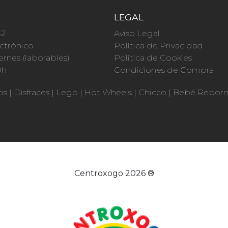
O
LEGAL
42
Aviso Legal
ctrónico
Política de Privacidad
ernes (laborables)
Política de Cookies
0h
Condiciones de Compra
os
|
Disfraces
|
Lego
|
Hot Wheels
|
Chicco
|
Bebé Rebor
Centroxogo 2026 ®