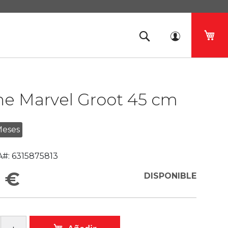
Mi 
he Marvel Groot 45 cm
Meses
#:
6315875813
 €
DISPONIBLE