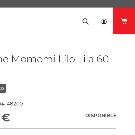
Mi 
he Momomi Lilo Lila 60
os
#:
48200
 €
DISPONIBLE