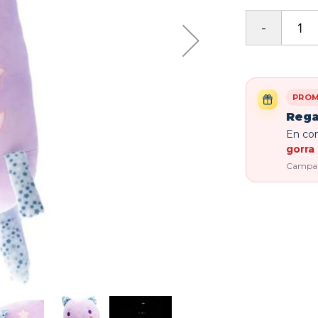
PROM
Rega
En com
gorra 
Campaña