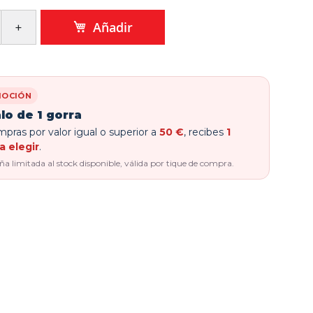
Añadir
OCIÓN
lo de 1 gorra
pras por valor igual o superior a
50 €
, recibes
1
a elegir
.
 limitada al stock disponible, válida por tique de compra.