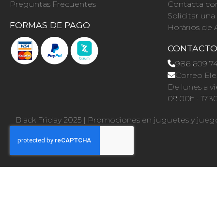
Preguntas Frecuentes
Contacta co
Solicitar un
FORMAS DE PAGO
Horários de 
CONTACT
986 609 7
Correo Ele
De lunes a vi
09.00h · 17.3
Black Friday 2025
|
Promociones en juguetes y jueg