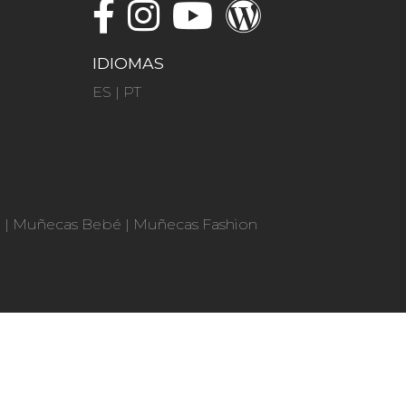
IDIOMAS
ES
|
PT
n
|
Muñecas Bebé
|
Muñecas Fashion