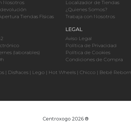
n Nosotros
Localizador de Tiendas
a devolución
¿Quienes Somos?
Apertura Tiendas Físicas
Trabaja con Nosotros
O
LEGAL
42
Aviso Legal
ctrónico
Política de Privacidad
ernes (laborables)
Política de Cookies
0h
Condiciones de Compra
os
|
Disfraces
|
Lego
|
Hot Wheels
|
Chicco
|
Bebé Rebor
Centroxogo 2026 ®