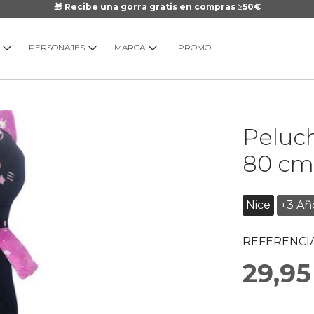
🎁 Recibe una gorra gratis en compras ≥50€
PERSONAJES
MARCA
PROMO
Saltar
Peluc
al
comienzo
80 cm
de
la
galería
Nice
+3 Añ
de
imágenes
REFERENCIA
29,95