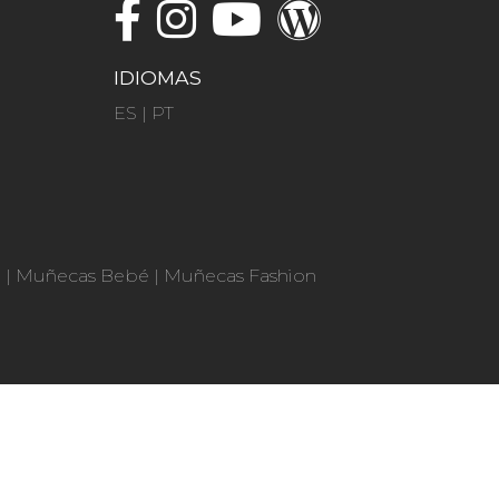
IDIOMAS
ES
|
PT
n
|
Muñecas Bebé
|
Muñecas Fashion