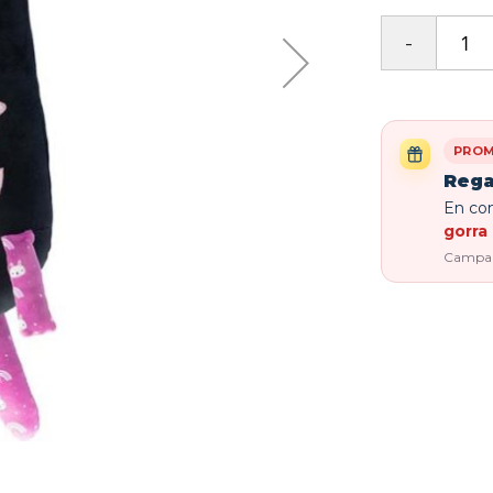
PROM
Rega
En com
gorra 
Campaña