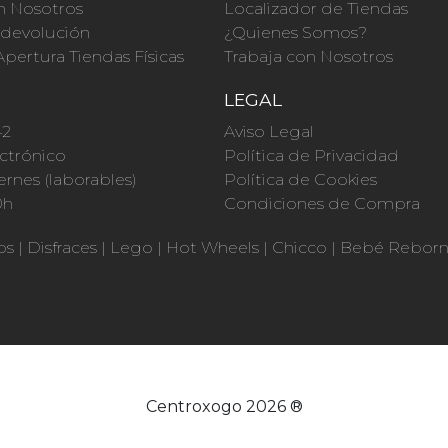
n Nosotros
Localizador de Tiendas
a devolución
¿Quienes Somos?
Apertura Tiendas Físicas
Trabaja con Nosotros
O
LEGAL
42
Aviso Legal
ctrónico
Política de Privacidad
ernes (laborables)
Política de Cookies
0h
Condiciones de Compra
os
|
Disfraces
|
Lego
|
Hot Wheels
|
Chicco
|
Bebé Rebor
Centroxogo 2026 ®