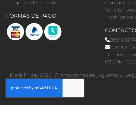
Preguntas Frecuentes
Contacta co
Solicitar un
FORMAS DE PAGO
Horários de 
CONTACT
986 609 7
Correo Ele
De lunes a vi
09.00h · 17.3
Black Friday 2025
|
Promociones en juguetes y jueg