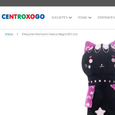
Ir
al
contenido
JUGUETES
EDAD
DISFRACES
Inicio
Peluche Momomi Nana Negro 80 cm
Saltar
al
final
de
la
galería
de
imágenes