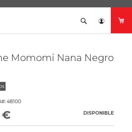
Mi 
he Momomi Nana Negro
os
#:
48100
 €
DISPONIBLE