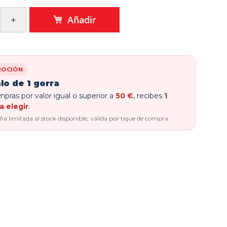
Añadir
OCIÓN
lo de 1 gorra
pras por valor igual o superior a
50 €
, recibes
1
a elegir
.
 limitada al stock disponible, válida por tique de compra.