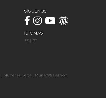
SÍGUENOS
IDIOMAS
ES
|
PT
n
|
Muñecas Bebé
|
Muñecas Fashion