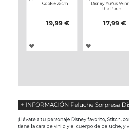
Cookie 25cm
Disney YuYus Winn
the Pooh
19,99 €
17,99 €
AGREGAR
AGREGAR
A
A
LOS
LOS
FAVORITOS
FAVORITOS
+ INFORMACIÓN Peluche Sorpresa Dis
¡Llévate a tu personaje Disney favorito, Stitch, 
tiene la cara de vinilo y el cuerpo de peluche, y