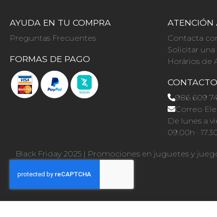
AYUDA EN TU COMPRA
ATENCIÓN 
Preguntas Frecuentes
Contacta co
Solicitar un
FORMAS DE PAGO
Horários de 
CONTACT
986 609 7
Correo Ele
De lunes a vi
09.00h · 17.3
Black Friday 2025
|
Promociones en juguetes y jueg