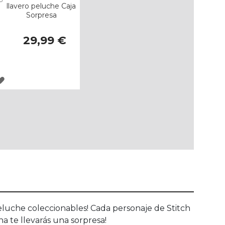
llavero peluche Caja
Sorpresa
29,99 €
AGREGAR
A
LOS
FAVORITOS
 peluche coleccionables! Cada personaje de Stitch
na te llevarás una sorpresa!