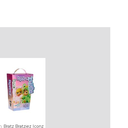
Bratz Bratziez Iconz
Añadir