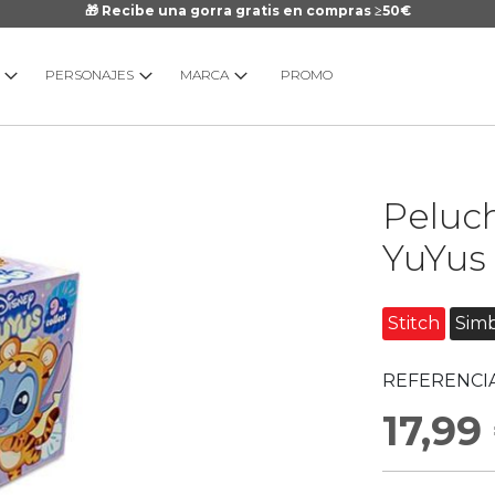
🎁 Recibe una gorra gratis en compras ≥50€
PERSONAJES
MARCA
PROMO
Saltar
Peluc
al
comienzo
YuYus 
de
la
galería
Stitch
Sim
de
imágenes
REFERENCIA
17,99