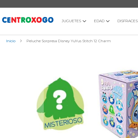
Ir
al
contenido
JUGUETES
EDAD
DISFRACES
Inicio
Peluche Sorpresa Disney YuYus Stitch 12 Charm
Saltar
al
final
de
la
galería
de
imágenes