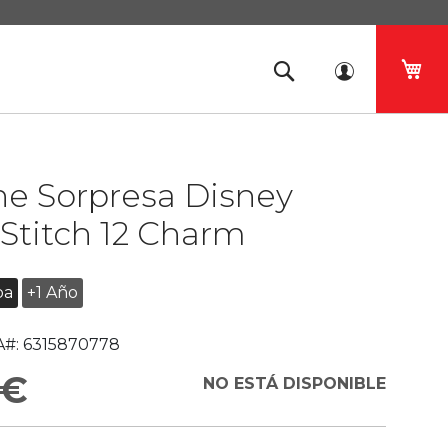
Mi 
he Sorpresa Disney
Stitch 12 Charm
ba
+1 Año
#:
6315870778
 €
NO ESTÁ DISPONIBLE