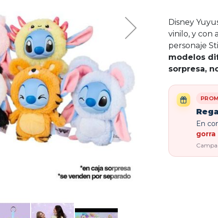
Disney Yuyus
vinilo, y con
personaje St
modelos dif
sorpresa, n
PROM
Rega
En com
gorra 
Campaña