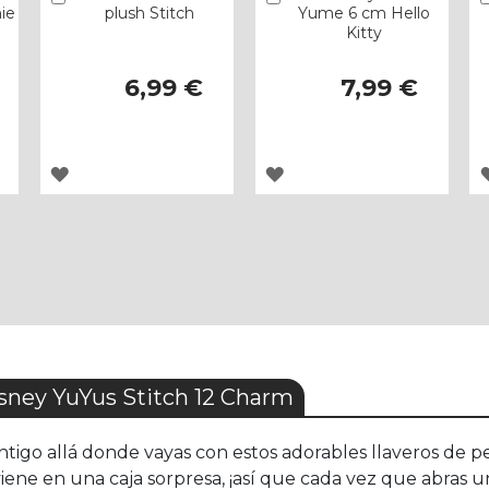
ie
plush Stitch
Yume 6 cm Hello
Kitty
6,99 €
7,99 €
AGREGAR
AGREGAR
A
A
LOS
LOS
FAVORITOS
FAVORITOS
ney YuYus Stitch 12 Charm
contigo allá donde vayas con estos adorables llaveros de
 viene en una caja sorpresa, ¡así que cada vez que abras u