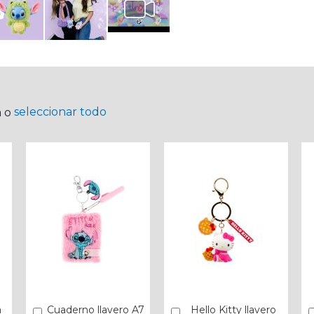
seleccionar todo
a o
a
Cuaderno llavero A7
Hello Kitty llavero
Añadir
Añadir