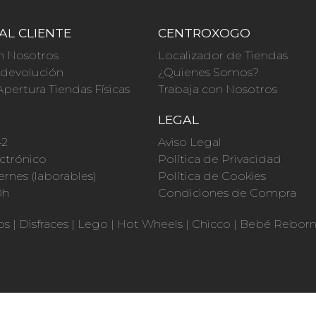
AL CLIENTE
CENTROXOGO
n Nosotros
Localizador de Tiendas
a devolución
¿Quienes Somos?
Apertura Tiendas Físicas
Trabaja con Nosotros
O
LEGAL
42
Aviso Legal
ctrónico
Política de Privacidad
ernes (laborables)
Política de Cookies
0h
Condiciones de Compra
os
|
Disfraces
|
Lego
|
Hot Wheels
|
Chicco
|
Bebé Rebor