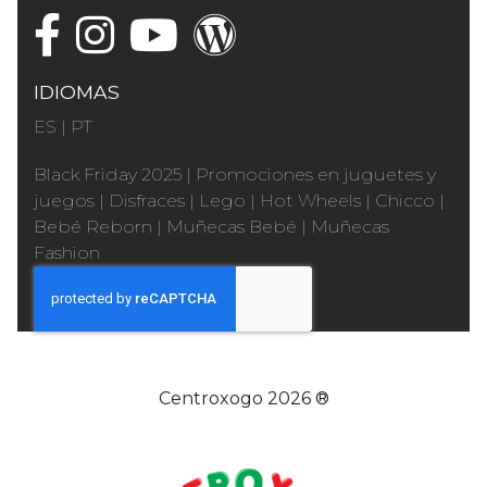
IDIOMAS
ES
|
PT
Black Friday 2025
|
Promociones en juguetes y
juegos
|
Disfraces
|
Lego
|
Hot Wheels
|
Chicco
|
Bebé Reborn
|
Muñecas Bebé
|
Muñecas
Fashion
Centroxogo 2026 ®