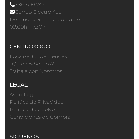
986 609 742
Correo Electrónico
De lunes a viernes (laborables)
09.00h · 17.30h
CENTROXOGO
Localizador de Tiendas
¿Quienes Somos?
Trabaja con Nosotros
LEGAL
Aviso Legal
Política de Privacidad
Política de Cookies
Condiciones de Compra
SÍGUENOS