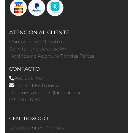
ATENCIÓN AL CLIENTE
Contacta con Nosotros
Solicitar una devolución
Horários de Apertura Tiendas Físicas
CONTACTO
986 609 742
Correo Electrónico
De lunes a viernes (laborables)
09.00h · 17.30h
CENTROXOGO
Localizador de Tiendas