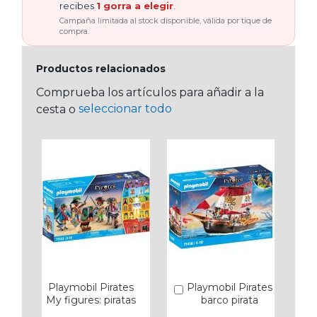
recibes
1 gorra a elegir
.
Campaña limitada al stock disponible, válida por tique de
compra.
Productos relacionados
Comprueba los artículos para añadir a la
seleccionar todo
cesta o
Playmobil Pirates
Playmobil Pirates
Añadir
My figures: piratas
barco pirata