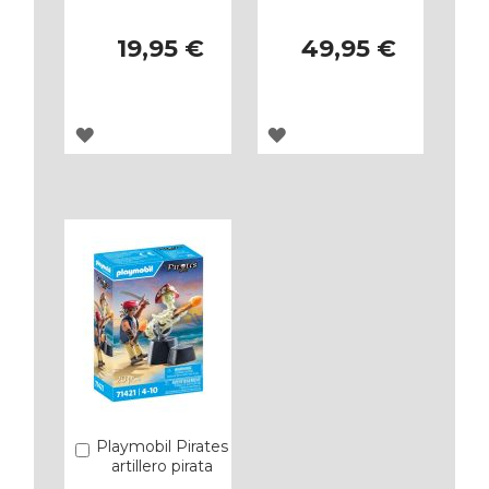
19,95 €
49,95 €
AGREGAR
AGREGAR
A
A
LOS
LOS
FAVORITOS
FAVORITOS
Playmobil Pirates
Añadir
artillero pirata