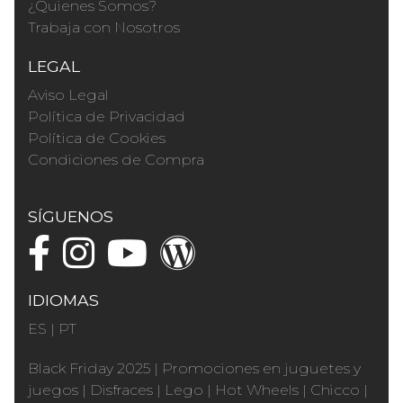
¿Quienes Somos?
Trabaja con Nosotros
LEGAL
Aviso Legal
Política de Privacidad
Política de Cookies
Condiciones de Compra
SÍGUENOS
IDIOMAS
ES
|
PT
Black Friday 2025
|
Promociones en juguetes y
juegos
|
Disfraces
|
Lego
|
Hot Wheels
|
Chicco
|