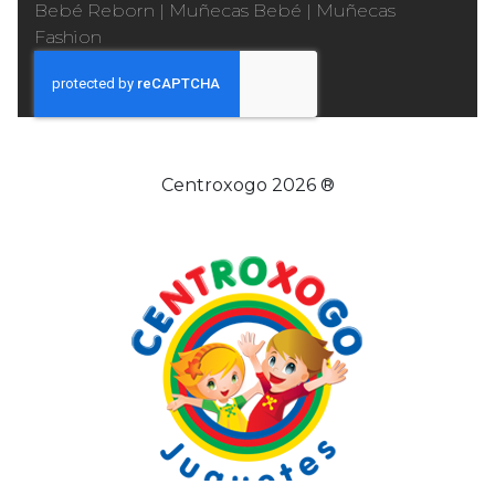
Bebé Reborn
|
Muñecas Bebé
|
Muñecas
Fashion
Centroxogo 2026 ®