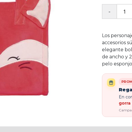
Los personaj
accesorios sú
elegante bol
de ancho y 2
pelo esponjo
PROM
Rega
En com
gorra 
Campaña