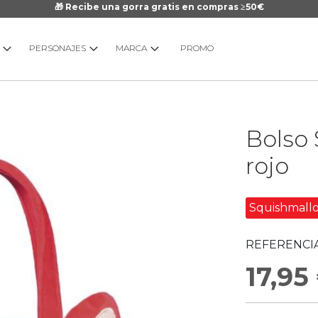
🎁 Recibe una gorra gratis en compras ≥50€
PERSONAJES
MARCA
PROMO
Saltar
Bolso 
al
comienzo
rojo
de
la
galería
Squishmall
de
imágenes
REFERENCIA
17,95