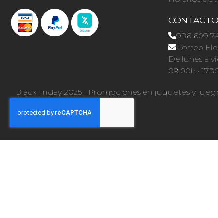
CONTACT
986 609 7
Correo Ele
De lunes a vi
09.00h · 17.3
Black Friday 2025
|
Promociones en juguetes y jueg