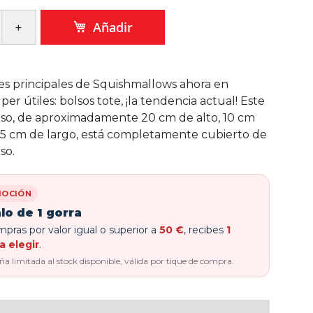
Añadir
es principales de Squishmallows ahora en
per útiles: bolsos tote, ¡la tendencia actual! Este
so, de aproximadamente 20 cm de alto, 10 cm
5 cm de largo, está completamente cubierto de
so.
OCIÓN
lo de 1 gorra
pras por valor igual o superior a
50 €
, recibes
1
a elegir
.
 limitada al stock disponible, válida por tique de compra.