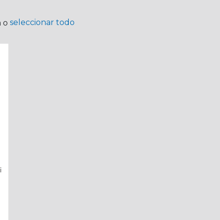
seleccionar todo
a o
i