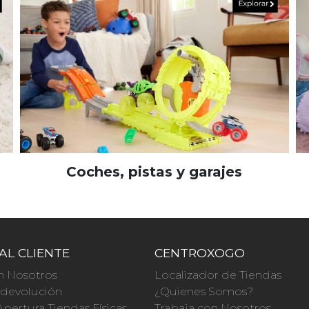
Coches, pistas y garajes
AL CLIENTE
CENTROXOGO
n Nosotros
Localizador de Tiendas
a devolución
¿Quienes Somos?
Apertura Tiendas Físicas
Trabaja con Nosotros