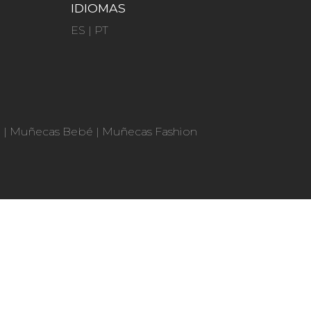
IDIOMAS
ES
|
PT
n
|
Muñecas Bebé
|
Muñecas Fashion