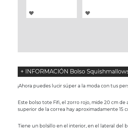
AGREGAR
AGREGAR
A
A
LOS
LOS
FAVORITOS
FAVORITOS
+ INFORMACIÓN Bolso Squishmallows F
¡Ahora puedes lucir súper a la moda con tus per
Este bolso tote Fifi, el zorro rojo, mide 20 cm de
superior de la correa hay aproximadamente 15 cm.
Tiene un bolsillo en el interior, en el lateral del