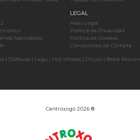
O
LEGAL
42
Aviso Legal
ctrónico
Política de Privacidad
ernes (laborables)
Política de Cookies
0h
Condiciones de Compra
os
|
Disfraces
|
Lego
|
Hot Wheels
|
Chicco
|
Bebé Rebor
Centroxogo 2026 ®