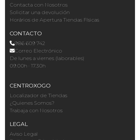
Contacta con Nosotros
Solicitar una devolución
Horários de Apertura Tiendas Físicas
CONTACTO
986 609 742
Correo Electrónico
De lunes a viernes (laborables)
09.00h · 17.30h
CENTROXOGO
Localizador de Tiendas
¿Quienes Somos?
Trabaja con Nosotros
LEGAL
Aviso Legal