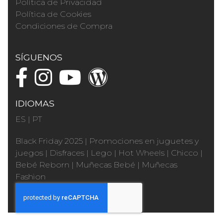
Política de Privacidad
Política de Cookies
Condiciones de Compra
SÍGUENOS
IDIOMAS
ES
|
PT
Black Friday 2025
|
Promociones en juguetes y
juegos
|
Disfraces
|
Lego
|
Hot Wheels
|
Chicco
|
Bebé Reborn
|
Muñecas Bebé
|
Muñecas
Fashion