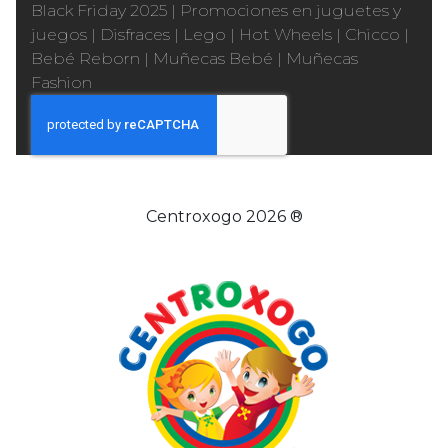
Black Friday 2025
|
Promociones en juguetes y
juegos
|
Disfraces
|
Lego
|
Hot Wheels
|
Chicco
|
Bebé Reborn
|
Muñecas Bebé
|
Muñecas
Fashion
Centroxogo 2026 ®