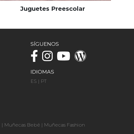
Juguetes Preescolar
SÍGUENOS
IDIOMAS
ES
|
PT
n
|
Muñecas Bebé
|
Muñecas Fashion