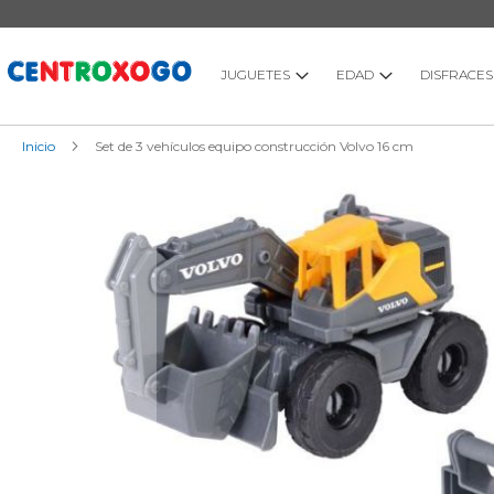
Ir
al
contenido
JUGUETES
EDAD
DISFRACES
Inicio
Set de 3 vehículos equipo construcción Volvo 16 cm
Saltar
al
final
de
la
galería
de
imágenes