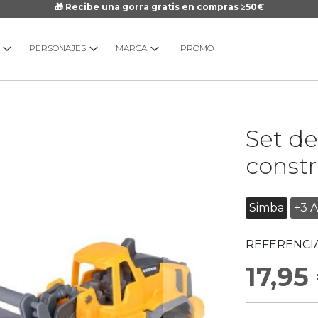
🎁 Recibe una gorra gratis en compras ≥50€
PERSONAJES
MARCA
PROMO
Saltar
Set de
al
comienzo
constr
de
la
galería
Simba
+3 
de
imágenes
REFERENCIA
17,95