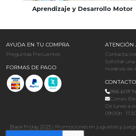
Aprendizaje y Desarrollo Motor
AYUDA EN TU COMPRA
ATENCIÓN 
Preguntas Frecuentes
Contacta co
Solicitar un
FORMAS DE PAGO
Horários de 
CONTACT
986 609 7
Correo Ele
De lunes a vi
09.00h · 17.3
Black Friday 2025
|
Promociones en juguetes y jueg