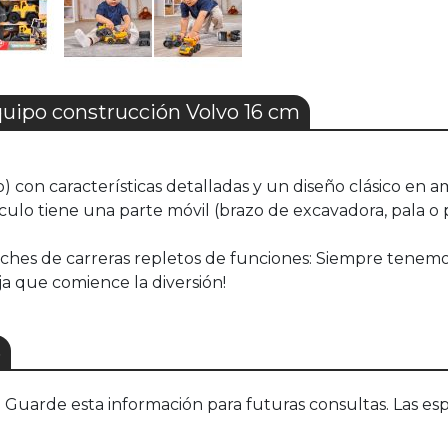
uipo construcción Volvo 16 cm
go) con características detalladas y un diseño clásico en ama
ículo tiene una parte móvil (brazo de excavadora, pala o
Coches de carreras repletos de funciones: Siempre tenem
eja que comience la diversión!
S
uarde esta información para futuras consultas. Las esp