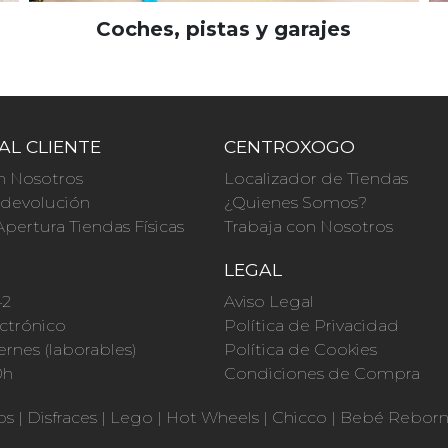
Coches, pistas y garajes
AL CLIENTE
CENTROXOGO
n Nosotros
Localizador de Tiendas
a devolución
¿Quienes Somos?
Apertura Tiendas Físicas
Trabaja con Nosotros
O
LEGAL
42
Aviso Legal
ctrónico
Política de Privacidad
ernes (laborables)
Política de Cookies
0h
Condiciones de Compra
os
|
Disfraces
|
Lego
|
Hot Wheels
|
Chicco
|
Bebé Rebor