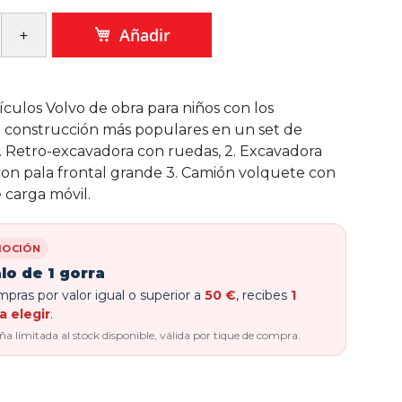
Añadir
ículos Volvo de obra para niños con los
 construcción más populares en un set de
 1. Retro-excavadora con ruedas, 2. Excavadora
on pala frontal grande 3. Camión volquete con
 carga móvil.
OCIÓN
lo de 1 gorra
pras por valor igual o superior a
50 €
, recibes
1
a elegir
.
 limitada al stock disponible, válida por tique de compra.