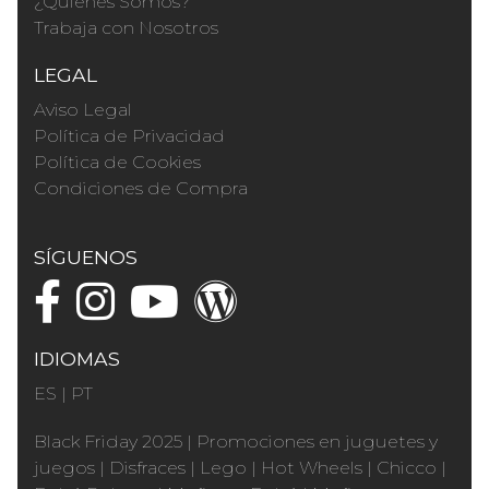
¿Quienes Somos?
Trabaja con Nosotros
LEGAL
Aviso Legal
Política de Privacidad
Política de Cookies
Condiciones de Compra
SÍGUENOS
IDIOMAS
ES
|
PT
Black Friday 2025
|
Promociones en juguetes y
juegos
|
Disfraces
|
Lego
|
Hot Wheels
|
Chicco
|