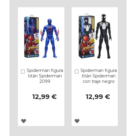
LOS
LOS
FAVORITOS
FAVORITOS
Spiderman figura
Spiderman figura
Añadir
Añadir
titán Spiderman
titán Spiderman
2099
con traje negro
12,99 €
12,99 €
AGREGAR
AGREGAR
A
A