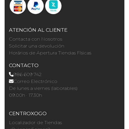
ATENCIÓN AL CLIENTE
Contacta con Nosotros
Solicitar una devolución
Horários de Apertura Tiendas Físicas
CONTACTO
986 609 742
Correo Electrónico
De lunes a viernes (laborables)
09.00h · 17.30h
CENTROXOGO
Localizador de Tiendas