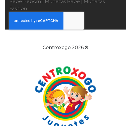
Bebé Reborn
|
Muñecas Bebé
|
Muñecas
Fashion
Centroxogo 2026 ®