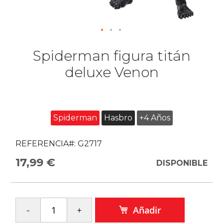
Spiderman figura titán
deluxe Venon
Spiderman
Hasbro
+4 Años
REFERENCIA#:
G2717
17,99 €
DISPONIBLE
Añadir