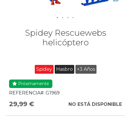
Spidey Rescuewebs
helicóptero
Spidey
Hasbro
+3 Años
Próximamente
REFERENCIA#:
G1969
29,99 €
NO ESTÁ DISPONIBLE