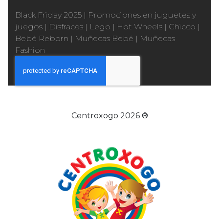
Black Friday 2025
|
Promociones en juguetes y
juegos
|
Disfraces
|
Lego
|
Hot Wheels
|
Chicco
|
Bebé Reborn
|
Muñecas Bebé
|
Muñecas
Fashion
Centroxogo 2026 ®