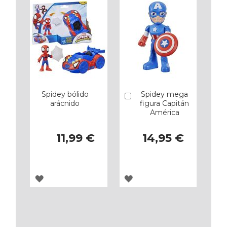
FAVORITOS
FAVORITOS
Spidey bólido
Spidey mega
Añadir
arácnido
figura Capitán
América
11,99 €
14,95 €
AGREGAR
AGREGAR
A
A
LOS
LOS