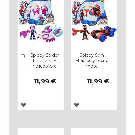
Spidey Spider
Spidey Spin
Añadir
fantasma y
Morales y tecno
helicóptero
moto
11,99 €
11,99 €
AGREGAR
AGREGAR
A
A
LOS
LOS