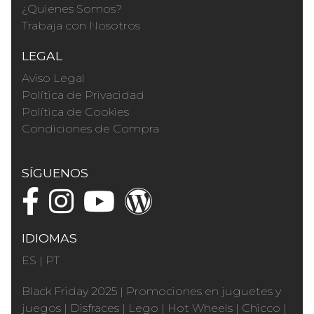
¿Quienes Somos?
Trabaja con Nosotros
LEGAL
Aviso Legal
Política de Privacidad
Política de Cookies
Condiciones de Compra
SÍGUENOS
IDIOMAS
ES
|
PT
Black Friday 2025
|
Promociones en juguetes y
juegos
|
Disfraces
|
Lego
|
Hot Wheels
|
Chicco
|