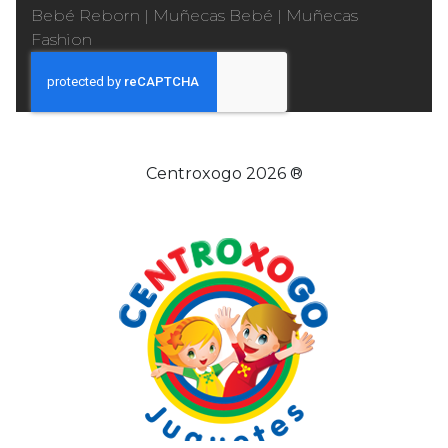
Bebé Reborn
|
Muñecas Bebé
|
Muñecas
Fashion
Centroxogo 2026 ®