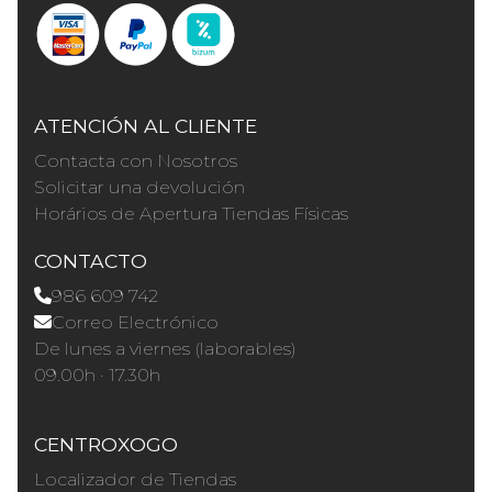
ATENCIÓN AL CLIENTE
Contacta con Nosotros
Solicitar una devolución
Horários de Apertura Tiendas Físicas
CONTACTO
986 609 742
Correo Electrónico
De lunes a viernes (laborables)
09.00h · 17.30h
CENTROXOGO
Localizador de Tiendas