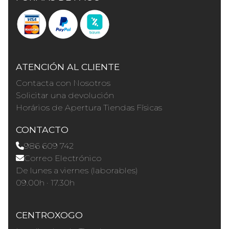
ATENCIÓN AL CLIENTE
Contacta con Nosotros
Solicitar una devolución
Horários de Apertura Tiendas Físicas
CONTACTO
986 609 742
Correo Electrónico
De lunes a viernes (laborables)
09.00h · 17.30h
CENTROXOGO