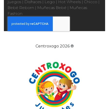
juegos
|
Disfraces
|
Lego
|
Hot Wheels
|
Chicco
|
Bebé Reborn
|
Muñecas Bebé
|
Muñecas
Fashion
Centroxogo 2026 ®