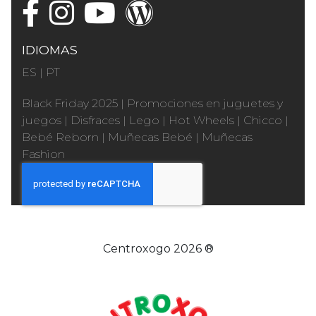
IDIOMAS
ES
|
PT
Black Friday 2025
|
Promociones en juguetes y
juegos
|
Disfraces
|
Lego
|
Hot Wheels
|
Chicco
|
Bebé Reborn
|
Muñecas Bebé
|
Muñecas
Fashion
Centroxogo 2026 ®