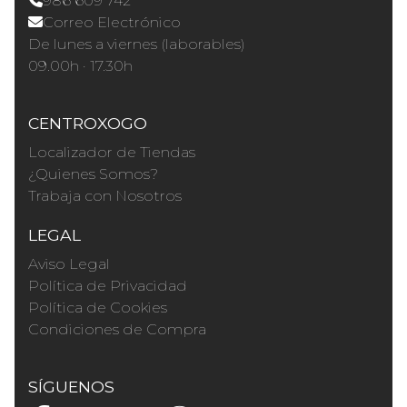
986 609 742
Correo Electrónico
De lunes a viernes (laborables)
09.00h · 17.30h
CENTROXOGO
Localizador de Tiendas
¿Quienes Somos?
Trabaja con Nosotros
LEGAL
Aviso Legal
Política de Privacidad
Política de Cookies
Condiciones de Compra
SÍGUENOS