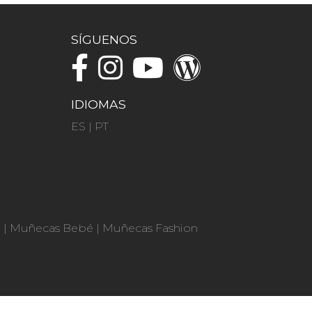
SÍGUENOS
IDIOMAS
ES
|
PT
n
|
Muñecas Bebé
|
Muñecas Fashion