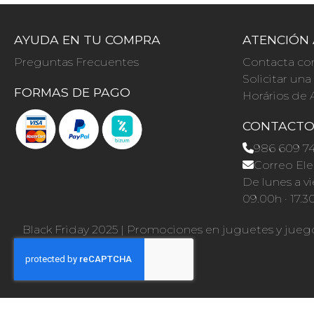
AYUDA EN TU COMPRA
ATENCIÓN 
Preguntas Frecuentes
Contacta co
Solicitar un
FORMAS DE PAGO
Horários de 
CONTACT
986 609 7
Correo Ele
De lunes a vi
09.00h · 17.3
Black Friday 2025
|
Promociones en juguetes y jueg