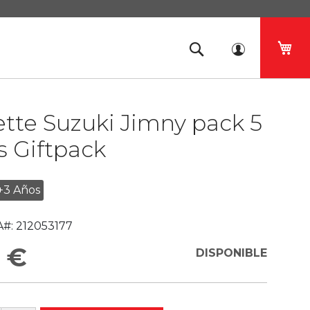
Mi 
tte Suzuki Jimny pack 5
 Giftpack
+3 Años
#:
212053177
 €
DISPONIBLE