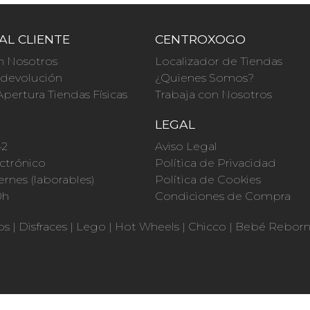
AL CLIENTE
CENTROXOGO
n Nosotros
Localizador de Tiendas
a devolución
¿Quienes Somos?
Apertura Tiendas Físicas
Trabaja con Nosotros
O
LEGAL
42
Aviso Legal
ctrónico
Política de Privacidad
ernes (laborables)
Política de Cookies
0h
Condiciones de Compra
os
|
Disfraces
|
Lego
|
Hot Wheels
|
Chicco
|
Bebé Rebor