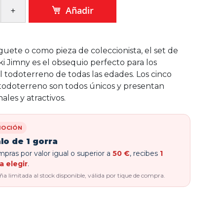
Añadir
uete o como pieza de coleccionista, el set de
i Jimny es el obsequio perfecto para los
al todoterreno de todas las edades. Los cinco
todoterreno son todos únicos y presentan
nales y atractivos.
OCIÓN
lo de 1 gorra
pras por valor igual o superior a
50 €
, recibes
1
a elegir
.
 limitada al stock disponible, válida por tique de compra.