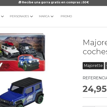
🎁 Recibe una gorra gratis en compras ≥50€
PERSONAJES
MARCA
PROMO
Saltar
Majore
al
comienzo
coches
de
la
galería
Majorette
de
imágenes
REFERENCIA
24,95