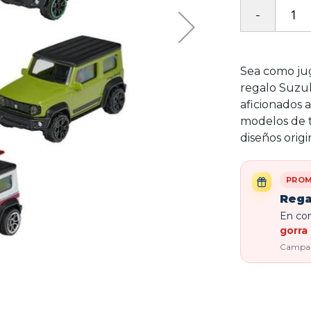
Sea como jug
regalo Suzuk
aficionados 
modelos de 
diseños origi
PROM
Rega
En com
gorra 
Campaña