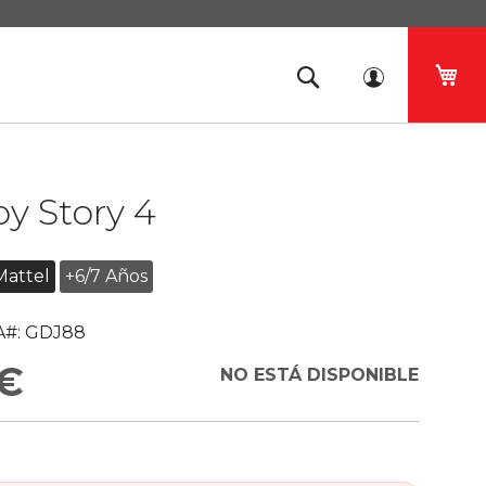
Mi 
y Story 4
Mattel
+6/7 Años
#:
GDJ88
 €
NO ESTÁ DISPONIBLE