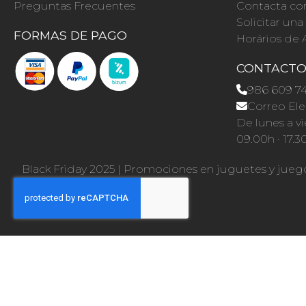
Preguntas Frecuentes
Contacta co
Solicitar un
FORMAS DE PAGO
Horários de 
CONTACT
986 609 7
Correo Ele
De lunes a vi
09.00h · 17.3
Black Friday 2025
|
Promociones en juguetes y jueg