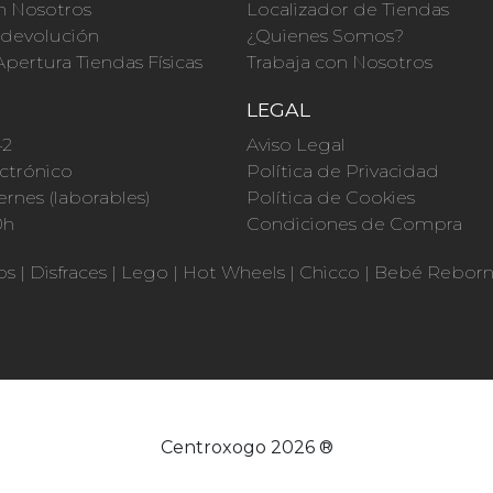
n Nosotros
Localizador de Tiendas
a devolución
¿Quienes Somos?
Apertura Tiendas Físicas
Trabaja con Nosotros
O
LEGAL
42
Aviso Legal
ctrónico
Política de Privacidad
ernes (laborables)
Política de Cookies
0h
Condiciones de Compra
os
|
Disfraces
|
Lego
|
Hot Wheels
|
Chicco
|
Bebé Rebor
Centroxogo 2026 ®