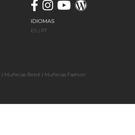
IDIOMAS
ES
|
PT
n
|
Muñecas Bebé
|
Muñecas Fashion