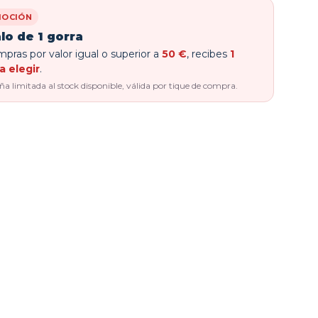
OCIÓN
lo de 1 gorra
pras por valor igual o superior a
50 €
, recibes
1
a elegir
.
 limitada al stock disponible, válida por tique de compra.