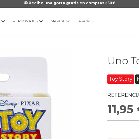
🎁 Recibe una gorra gratis en compras ≥50€
PERSONAJES
MARCA
PROMO
Saltar
Uno To
al
comienzo
de
Toy Story
la
galería
REFERENCIA
de
imágenes
11,95