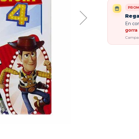
PROM
Rega
En com
gorra 
Campaña