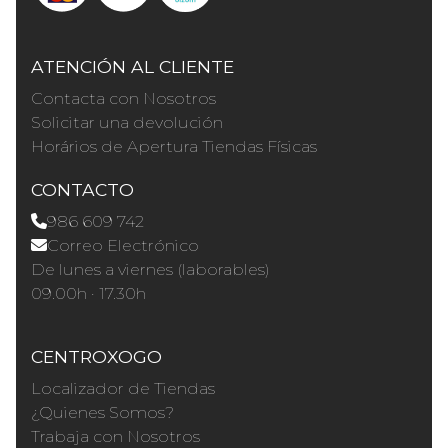
ATENCIÓN AL CLIENTE
Contacta con Nosotros
Solicitar una devolución
Horários de Apertura Tiendas Físicas
CONTACTO
986 609 742
Correo Electrónico
De lunes a viernes (laborables)
09.00h · 17.30h
CENTROXOGO
Localizador de Tiendas
¿Quienes Somos?
Trabaja con Nosotros