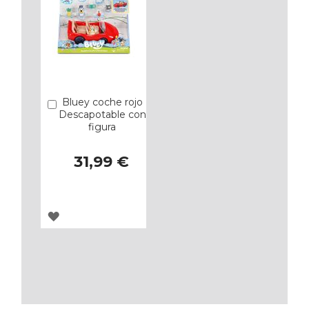
Bluey coche rojo
Añadir
Descapotable con
figura
31,99 €
AGREGAR
A
LOS
FAVORITOS