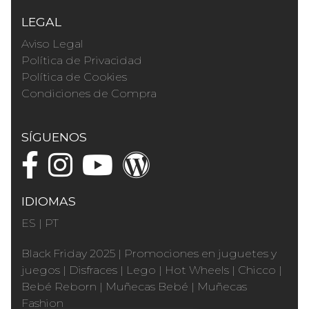
LEGAL
Aviso Legal
Política de Privacidad
Política de Cookies
Condiciones de Compra
SÍGUENOS
IDIOMAS
ES
|
PT
Black Friday 2025
|
Promociones en juguetes y
juegos
|
Disfraces
|
Lego
|
Hot Wheels
|
Chicco
|
Bebé Reborn
|
Muñecas Bebé
|
Muñecas
Fashion