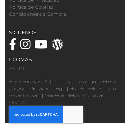
Política de Privacidad
Política de Cookies
Condiciones de Compra
SÍGUENOS
IDIOMAS
ES
|
PT
Black Friday 2025
|
Promociones en juguetes y
juegos
|
Disfraces
|
Lego
|
Hot Wheels
|
Chicco
|
Bebé Reborn
|
Muñecas Bebé
|
Muñecas
Fashion