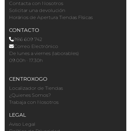
Contacta con Nosotros
Solicitar una devolución
Horários de Apertura Tiendas Físicas
CONTACTO
986 609 742
Correo Electrónico
De lunes a viernes (laborables)
09.00h · 17.30h
CENTROXOGO
Localizador de Tiendas
¿Quienes Somos?
Trabaja con Nosotros
LEGAL
Aviso Legal