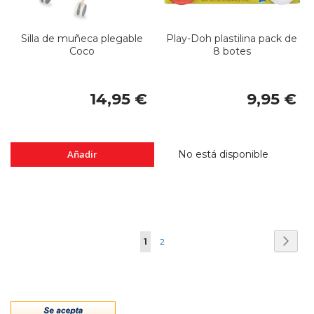
Silla de muñeca plegable
Play-Doh plastilina pack de
Coco
8 botes
14,95 €
9,95 €
Añadir
No está disponible
Página
Pági
Sigui
Actualmente
Página
1
2
estás
leyendo
página