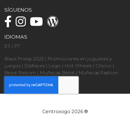
SÍGUENOS
IDIOMAS
ES
|
PT
Black Friday 2025
|
Promociones en juguetes y
juegos
|
Disfraces
|
Lego
|
Hot Wheels
|
Chicco
|
Bebé Reborn
|
Muñecas Bebé
|
Muñecas Fashion
Centroxogo 2026 ®