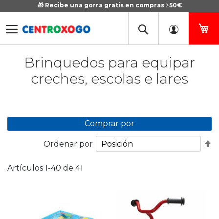
🎁 Recibe una gorra gratis en compras ≥50€
Ir
al
contenido
Mi
Brinquedos para equipar
creches, escolas e lares
Comprar por
Fi
Ordenar por
D
D
Artículos
1
-
40
de
41