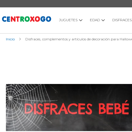
Ir
al
contenido
JUGUETES
EDAD
DISFRACES
Inicio
Disfraces, complementos y artículos de decoración para Hallo