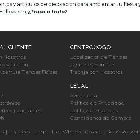
ntos y artículos de decoración para ambientar tu fiesta 
e Halloween.
¿Truco o trato?
AL CLIENTE
CENTROXOGO
n Nosotros
Localizador de Tiendas
a devolución
¿Quienes Somos?
Apertura Tiendas Físicas
Trabaja con Nosotros
O
LEGAL
42
Aviso Legal
ctrónico
Política de Privacidad
ernes (laborables)
Política de Cookies
0h
Condiciones de Compra
os
|
Disfraces
|
Lego
|
Hot Wheels
|
Chicco
|
Bebé Rebor