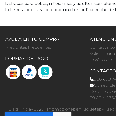
Disfraces para bebés, niños, niñas y adultos, compleme
lo tienes todo para celebrar una terrorífica noche d
AYUDA EN TU COMPRA
ATENCIÓN 
Preguntas Frecuentes
Contacta co
Solicitar un
FORMAS DE PAGO
Horários de 
CONTACT
986 609 7
Correo Ele
De lunes a vi
09.00h · 17.3
Black Friday 2025
|
Promociones en juguetes y jueg