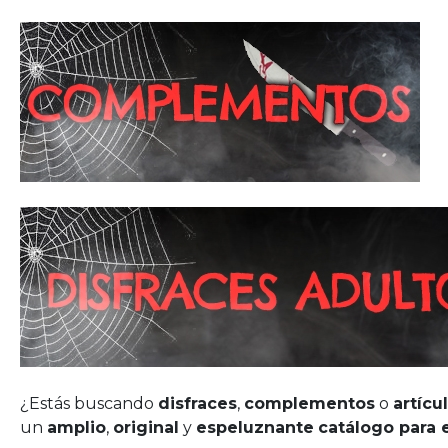
¿Estás buscando
disfraces
,
complementos
o
artícu
un
amplio
,
original
y
espeluznante
catálogo para 