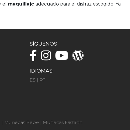
y el
maquillaje
adecuado para el disfraz escogido. Ya
SÍGUENOS
IDIOMAS
ES
|
PT
n
|
Muñecas Bebé
|
Muñecas Fashion