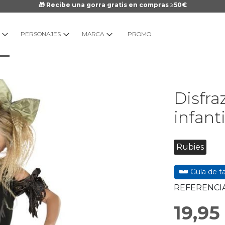
🎁 Recibe una gorra gratis en compras ≥50€
PERSONAJES
MARCA
PROMO
Saltar
Disfr
al
comienzo
infanti
de
la
galería
Rubies
de
imágenes
Guía de ta
REFERENCIA
19,95