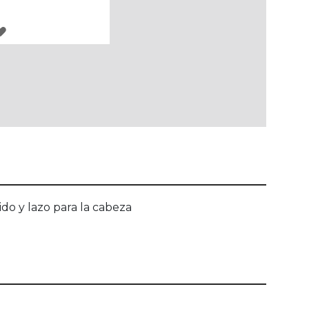
AGREGAR
A
LOS
FAVORITOS
do y lazo para la cabeza