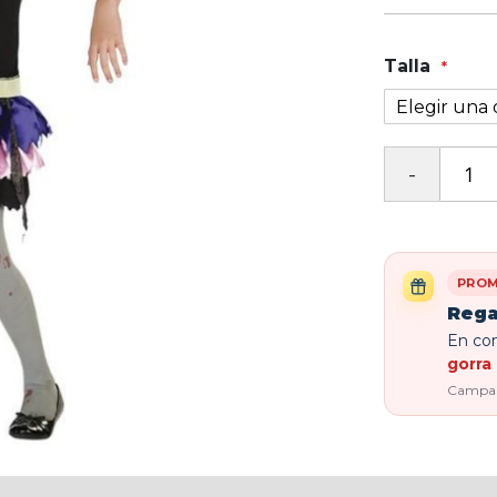
Talla
PROM
Rega
En com
gorra 
Campaña