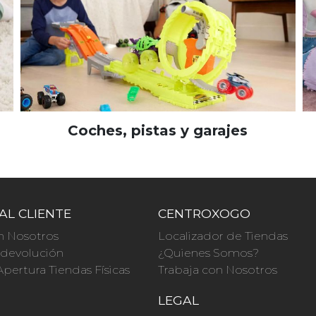
Coches, pistas y garajes
AL CLIENTE
CENTROXOGO
n Nosotros
Localizador de Tiendas
a devolución
¿Quienes Somos?
Apertura Tiendas Físicas
Trabaja con Nosotros
O
LEGAL