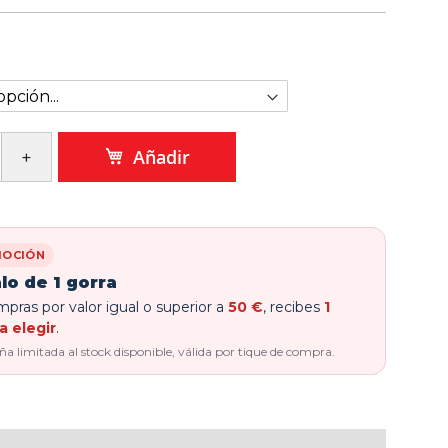
Añadir
OCIÓN
lo de 1 gorra
pras por valor igual o superior a
50 €
, recibes
1
a elegir
.
 limitada al stock disponible, válida por tique de compra.