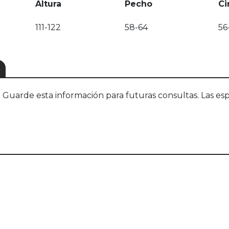
Altura
Pecho
Ci
111-122
58-64
56
S
uarde esta información para futuras consultas. Las esp