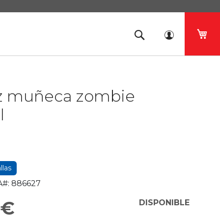
Mi 
az muñeca zombie
l
llas
#:
886627
 €
DISPONIBLE