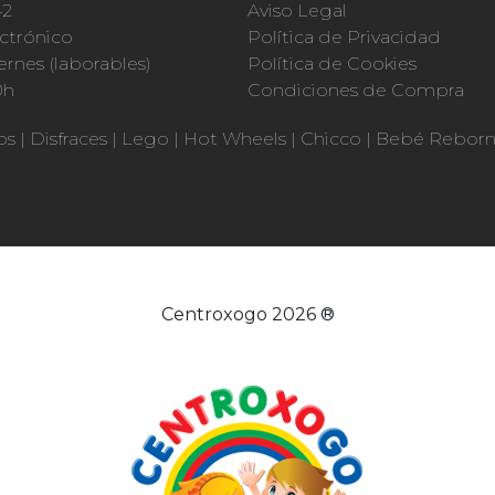
42
Aviso Legal
ctrónico
Política de Privacidad
ernes (laborables)
Política de Cookies
0h
Condiciones de Compra
os
|
Disfraces
|
Lego
|
Hot Wheels
|
Chicco
|
Bebé Rebor
Centroxogo 2026 ®