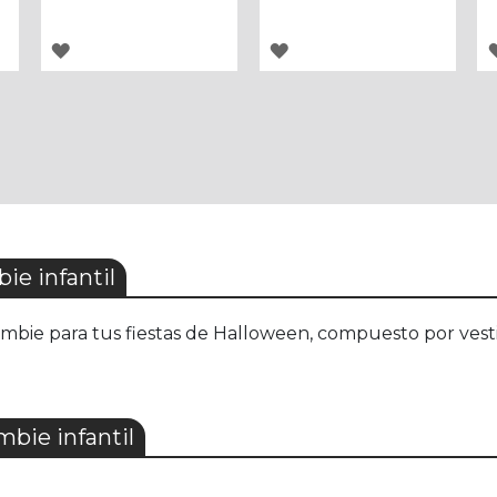
AGREGAR
AGREGAR
A
A
LOS
LOS
FAVORITOS
FAVORITOS
e infantil
mbie para tus fiestas de Halloween, compuesto por vesti
bie infantil