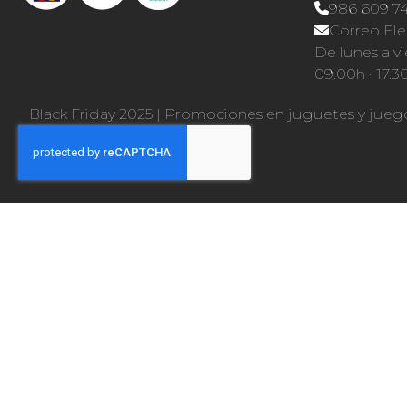
986 609 7
Correo Ele
De lunes a vi
09.00h · 17.3
Black Friday 2025
|
Promociones en juguetes y jueg