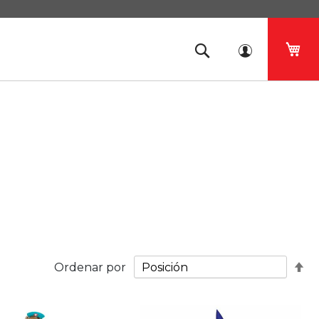
Mi 
Fij
Ordenar por
Di
De