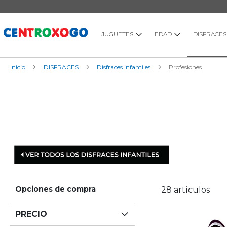
Ir
al
contenido
JUGUETES
EDAD
DISFRACES
Inicio
DISFRACES
Disfraces infantiles
Profesiones
Opciones de compra
28
artículos
PRECIO