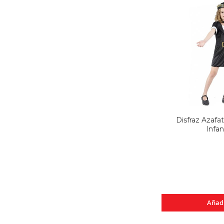
Disfraz Azafa
Infant
Añad