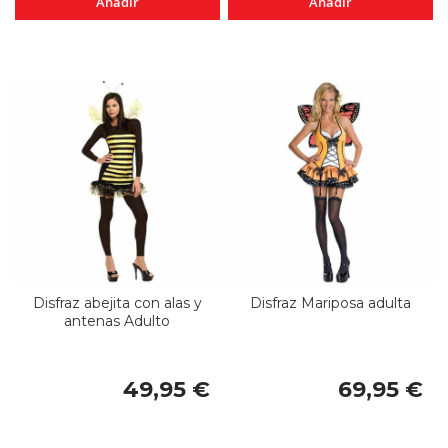
Añadir
Añadir
Disfraz abejita con alas y
Disfraz Mariposa adulta
antenas Adulto
49,95 €
69,95 €