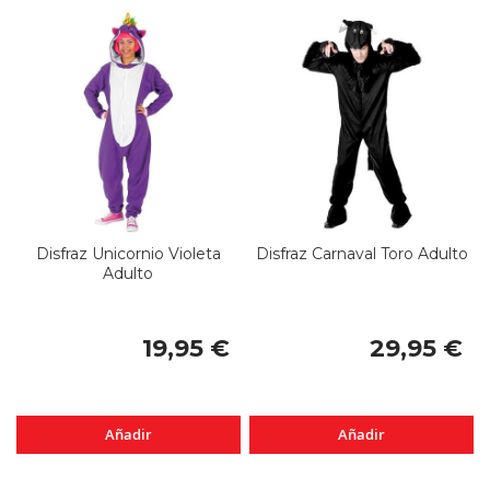
Disfraz Unicornio Violeta
Disfraz Carnaval Toro Adulto
Adulto
19,95 €
29,95 €
Añadir
Añadir