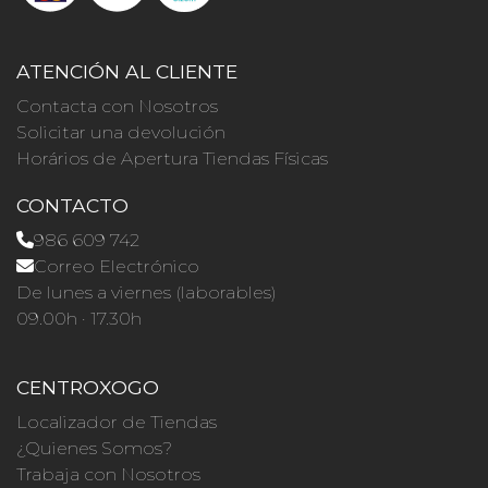
ATENCIÓN AL CLIENTE
Contacta con Nosotros
Solicitar una devolución
Horários de Apertura Tiendas Físicas
CONTACTO
986 609 742
Correo Electrónico
De lunes a viernes (laborables)
09.00h · 17.30h
CENTROXOGO
Localizador de Tiendas
¿Quienes Somos?
Trabaja con Nosotros