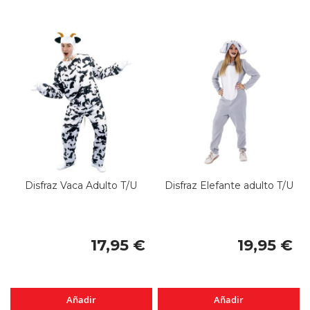
Disfraz Vaca Adulto T/U
Disfraz Elefante adulto T/U
17,95 €
19,95 €
Añadir
Añadir