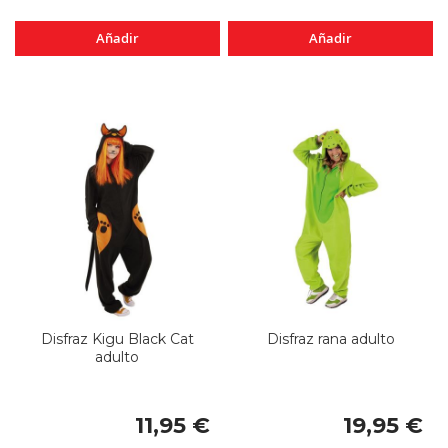
Añadir
Añadir
Disfraz Kigu Black Cat
Disfraz rana adulto
adulto
11,95 €
19,95 €