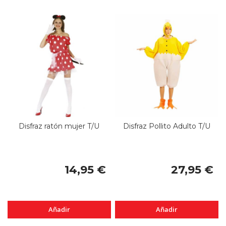
Disfraz ratón mujer T/U
Disfraz Pollito Adulto T/U
14,95 €
27,95 €
Añadir
Añadir