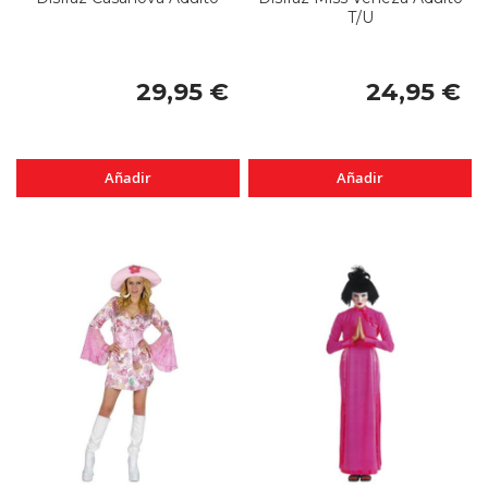
T/U
29,95 €
24,95 €
Añadir
Añadir