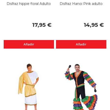
Disfraz hippie floral Adulto
Disfraz Hanoi Pink adulto
17,95 €
14,95 €
Añadir
Añadir