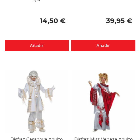
14,50 €
39,95 €
Añadir
Añadir
Disfraz Casanova Adulto
Disfraz Miss Veneza Adulto