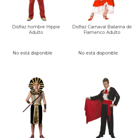
Disfraz hombre Hippie
Disfraz Carnaval Bailarina de
Adulto
Flamenco Adulto
No está disponible
No está disponible