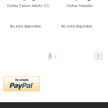
Disfraz Faraon Adulto T/U
Disfraz Matador
No está disponible
No está disponible
Página
Pági
Sigui
Actualmente
Página
1
2
estás
leyendo
página