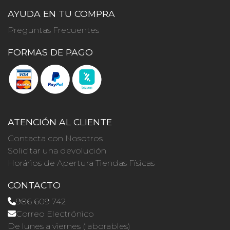
AYUDA EN TU COMPRA
Preguntas Frecuentes
FORMAS DE PAGO
ATENCIÓN AL CLIENTE
Contacta con Nosotros
Solicitar una devolución
Horários de Apertura Tiendas Físicas
CONTACTO
986 609 742
Correo Electrónico
De lunes a viernes (laborables)