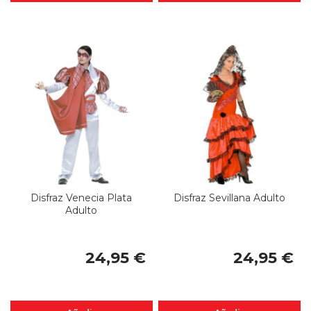
Disfraz Venecia Plata
Disfraz Sevillana Adulto
Adulto
24,95 €
24,95 €