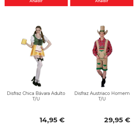
Añadir
Añadir
Disfraz Chica Bávara Adulto
Disfraz Austriaco Homem
T/U
T/U
14,95 €
29,95 €