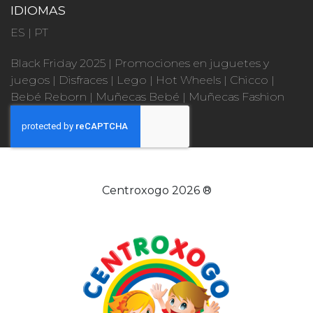
IDIOMAS
ES
|
PT
Black Friday 2025
|
Promociones en juguetes y
juegos
|
Disfraces
|
Lego
|
Hot Wheels
|
Chicco
|
Bebé Reborn
|
Muñecas Bebé
|
Muñecas Fashion
Centroxogo 2026 ®