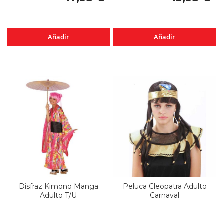
Añadir
Añadir
Disfraz Kimono Manga
Peluca Cleopatra Adulto
Adulto T/U
Carnaval