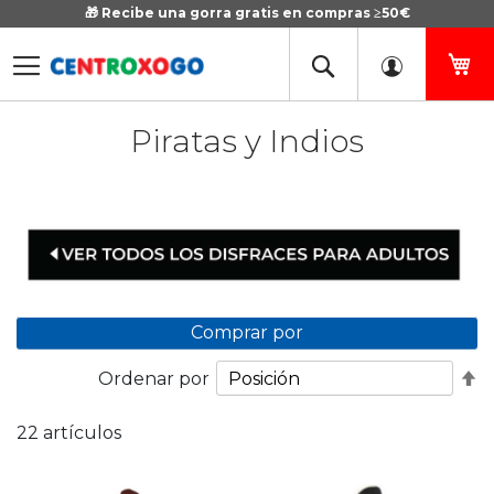
🎁 Recibe una gorra gratis en compras ≥50€
Ir
al
contenido
Mi
Piratas y Indios
Comprar por
Fi
Ordenar por
D
D
22
artículos