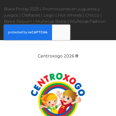
Black Friday 2025
|
Promociones en juguetes y
juegos
|
Disfraces
|
Lego
|
Hot Wheels
|
Chicco
|
Bebé Reborn
|
Muñecas Bebé
|
Muñecas Fashion
Centroxogo 2026 ®