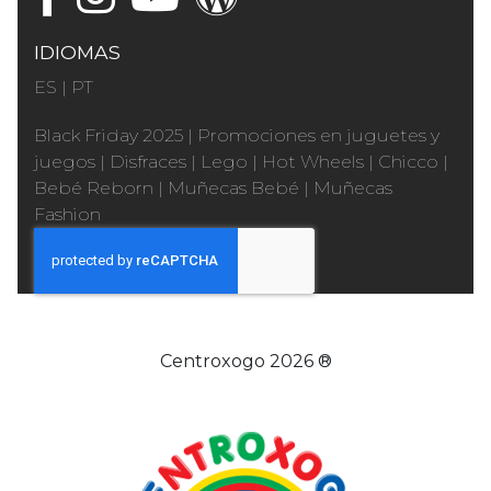
IDIOMAS
ES
|
PT
Black Friday 2025
|
Promociones en juguetes y
juegos
|
Disfraces
|
Lego
|
Hot Wheels
|
Chicco
|
Bebé Reborn
|
Muñecas Bebé
|
Muñecas
Fashion
Centroxogo 2026 ®