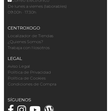
Correo Electrónico
De lunes a viernes (laborables)
09.00h · 17.30h
CENTROXOGO
Localizador de Tiendas
¿Quienes Somos?
Trabaja con Nosotros
LEGAL
Aviso Legal
Política de Privacidad
Política de Cookies
Condiciones de Compra
SÍGUENOS