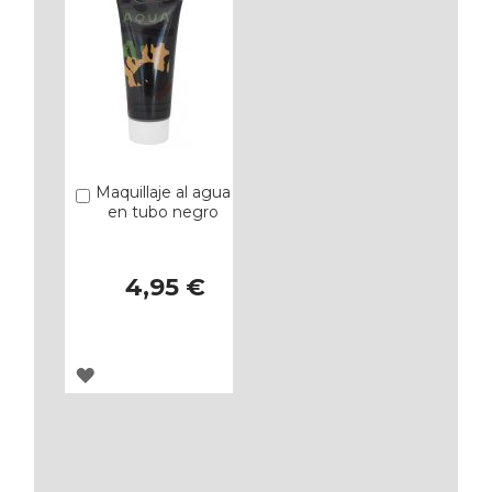
Maquillaje al agua
Añadir
en tubo negro
4,95 €
AGREGAR
A
LOS
FAVORITOS