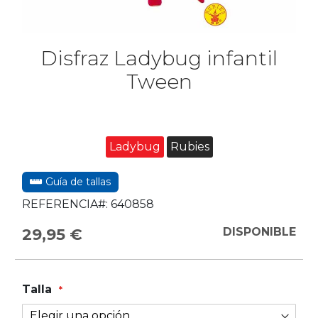
Disfraz Ladybug infantil
Tween
Ladybug
Rubies
Guía de tallas
REFERENCIA#:
640858
29,95 €
DISPONIBLE
Talla