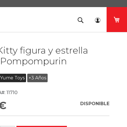
Mi 
itty figura y estrella
 Pompompurin
Yume Toys
+3 Años
#:
11710
 €
DISPONIBLE