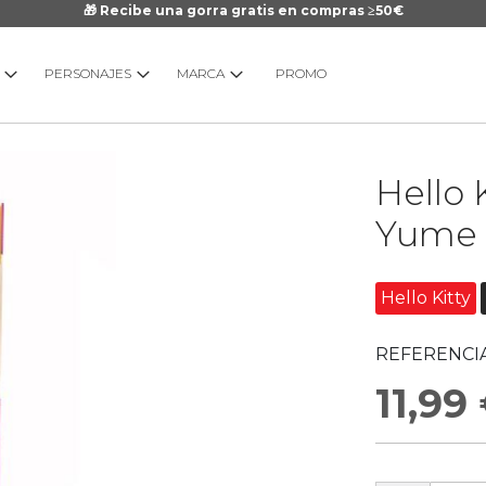
🎁 Recibe una gorra gratis en compras ≥50€
PERSONAJES
MARCA
PROMO
Saltar
Hello K
al
comienzo
Yume
de
la
galería
Hello Kitty
de
imágenes
REFERENCIA
11,99