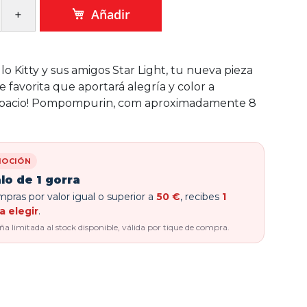
Añadir
lo Kitty y sus amigos Star Light, tu nueva pieza
 favorita que aportará alegría y color a
spacio! Pompompurin, com aproximadamente 8
OCIÓN
lo de 1 gorra
pras por valor igual o superior a
50 €
, recibes
1
a elegir
.
 limitada al stock disponible, válida por tique de compra.