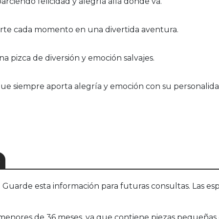
arciendo felicidad y alegría allá donde va.
rte cada momento en una divertida aventura.
a pizca de diversión y emoción salvajes.
ue siempre aporta alegría y emoción con su personalida
S
uarde esta información para futuras consultas. Las esp
menores de 36 meses, ya que contiene piezas pequeñas 