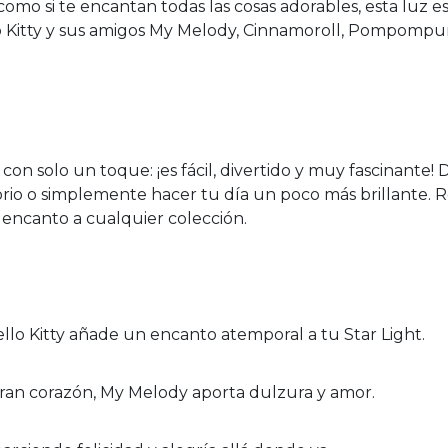
como si te encantan todas las cosas adorables, esta luz es
o Kitty y sus amigos My Melody, Cinnamoroll, Pompompur
 con solo un toque: ¡es fácil, divertido y muy fascinante! D
orio o simplemente hacer tu día un poco más brillante. Re
e encanto a cualquier colección.
 Hello Kitty añade un encanto atemporal a tu Star Light.
gran corazón, My Melody aporta dulzura y amor.