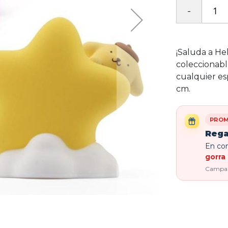
¡Saluda a Hel
coleccionable
cualquier e
cm.
PROM
Rega
En com
gorra 
Campaña