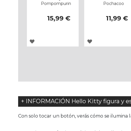
Pompompurin
Pochacoo
15,99 €
11,99 €
AGREGAR
AGREGAR
A
A
LOS
LOS
FAVORITOS
FAVORITOS
+ INFORMACIÓN Hello Kitty figura y
Con solo tocar un botón, verás cómo se ilumina l