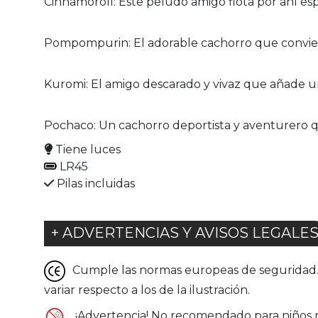
Cinnamoroll: Este peludo amigo flota por ahí esp
Pompompurin: El adorable cachorro que convie
Kuromi: El amigo descarado y vivaz que añade un
Pochaco: Un cachorro deportista y aventurero q
Tiene luces
LR45
Pilas incluidas
+ ADVERTENCIAS Y AVISOS LEGALE
Cumple las normas europeas de seguridad. G
variar respecto a los de la ilustración.
¡Advertencia! No recomendado para niños 