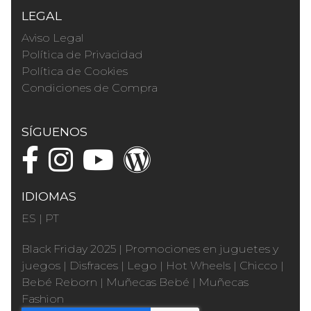
LEGAL
Aviso Legal
Política de Privacidad
Política de Cookies
Condiciones de Compra
SÍGUENOS
IDIOMAS
ES
|
PT
Black Friday 2025
|
Promociones en juguetes y
juegos
|
Disfraces
|
Lego
|
Hot Wheels
|
Chicco
|
Bebé Reborn
|
Muñecas Bebé
|
Muñecas
Fashion