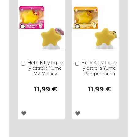
Hello Kitty figura
Hello Kitty figura
Añadir
Añadir
y estrella Yume
y estrella Yume
My Melody
Pompompurin
11,99 €
11,99 €
AGREGAR
AGREGAR
A
A
LOS
LOS