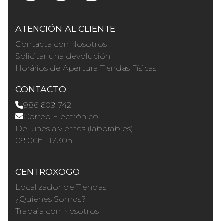
ATENCIÓN AL CLIENTE
Contacta con Nosotros
Solicitar una devolución
Horários de Apertura Tiendas Físicas
CONTACTO
986 609 742
Correo Electrónico
De lunes a viernes (laborables)
09.00h · 17.30h
CENTROXOGO
Localizador de Tiendas
¿Quienes Somos?
Trabaja con Nosotros