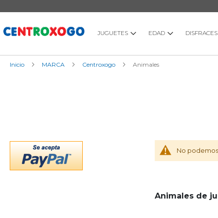
Ir
al
contenido
JUGUETES
EDAD
DISFRACES
Inicio
MARCA
Centroxogo
Animales
No podemos e
Animales de j