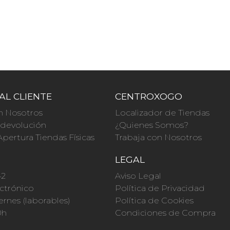
AL CLIENTE
CENTROXOGO
n Nosotros
Localizador de Tiendas
a devolución
¿Quienes Somos?
Apertura Tiendas Físicas
Trabaja con Nosotros
O
LEGAL
42
Aviso Legal
ctrónico
Política de Privacidad
ernes (laborables)
Política de Cookies
0h
Condiciones de Compra