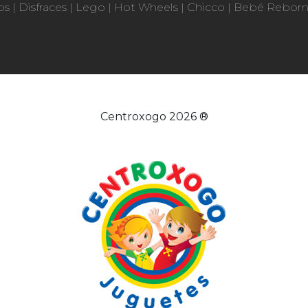
os
|
Disfraces
|
Lego
|
Hot Wheels
|
Chicco
|
Bebé Rebor
Centroxogo 2026 ®