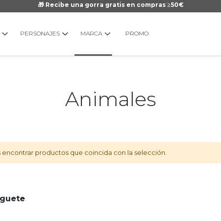
🎁 Recibe una gorra gratis en compras ≥50€
PERSONAJES
MARCA
PROMO
Animales
ncontrar productos que coincida con la selección.
uguete