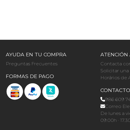
AYUDA EN TU COMPRA
ATENCIÓN 
Preguntas Frecuentes
Contacta co
Solicitar un
FORMAS DE PAGO
Horários de 
CONTACT
986 609 7
Correo Ele
De lunes a vi
09.00h · 17.3