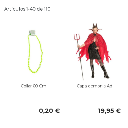
D
D
Artículos
1
-
40
de
110
Collar 60 Cm
Capa demonia Ad
0,20 €
19,95 €