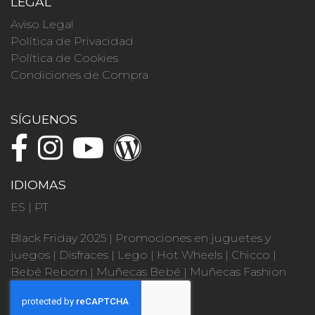
LEGAL
Aviso Legal
Política de Privacidad
Política de Cookies
Condiciones de Compra
SÍGUENOS
IDIOMAS
ES
|
PT
Black Friday 2025
|
Promociones en juguetes y
juegos
|
Disfraces
|
Lego
|
Hot Wheels
|
Chicco
|
Bebé Reborn
|
Muñecas Bebé
|
Muñecas Fashion