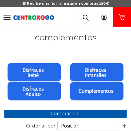
🎁 Recibe una gorra gratis en compras ≥50€
Ir
al
contenido
Mi
complementos
Comprar por
Fi
Ordenar por