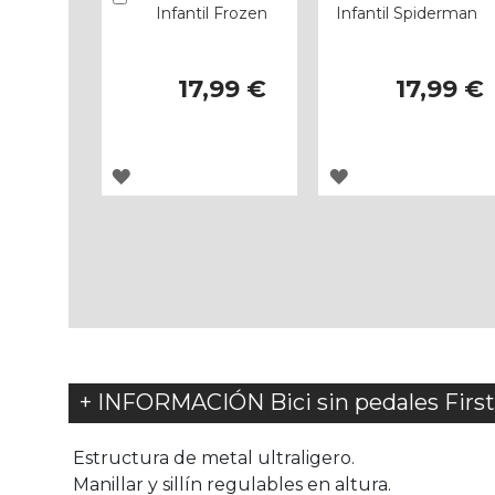
Infantil Frozen
Infantil Spiderman
17,99 €
17,99 €
AGREGAR
AGREGAR
A
A
LOS
LOS
FAVORITOS
FAVORITOS
+ INFORMACIÓN Bici sin pedales Firs
 Estructura de metal ultraligero.
 Manillar y sillín regulables en altura.