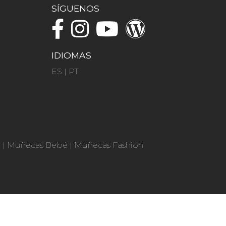
SÍGUENOS
IDIOMAS
ES
|
PT
n
|
Muñecas Bebé
|
Muñecas Fashion