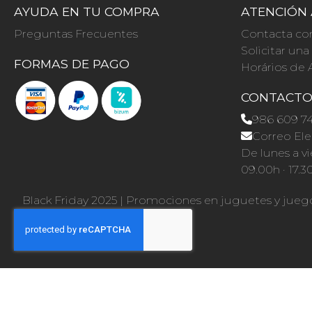
AYUDA EN TU COMPRA
ATENCIÓN 
Preguntas Frecuentes
Contacta co
Solicitar un
FORMAS DE PAGO
Horários de 
CONTACT
986 609 7
Correo Ele
De lunes a vi
09.00h · 17.3
Black Friday 2025
|
Promociones en juguetes y jueg