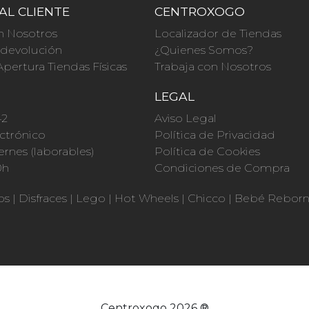
AL CLIENTE
CENTROXOGO
n Nosotros
Localizador de Tiendas
a devolución
¿Quienes Somos?
Apertura Tiendas Físicas
Trabaja con Nosotros
O
LEGAL
42
Aviso Legal
ctrónico
Política de Privacidad
ernes (laborables)
Política de Cookies
0h
Condiciones de Compra
os
|
Disfraces
|
Lego
|
Hot Wheels
|
Chicco
|
Bebé Rebor
Centroxogo 2026 ®