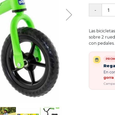
Las bicicleta
sobre 2 rueda
con pedales.
PROM
Rega
En com
gorra 
Campaña