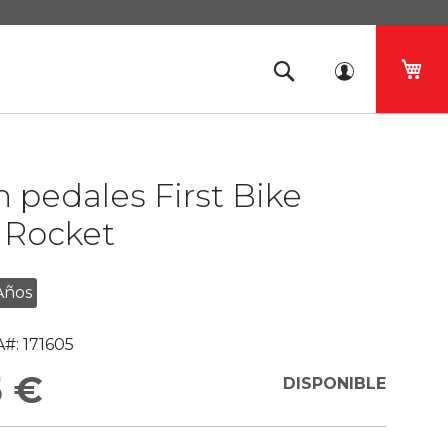
Mi 
in pedales First Bike
 Rocket
Años
#:
171605
5 €
DISPONIBLE