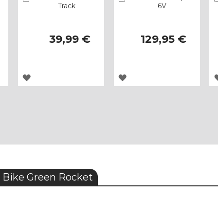
Track
6V
39,99 €
129,95 €
AGREGAR
AGREGAR
A
A
LOS
LOS
FAVORITOS
FAVORITOS
t Bike Green Rocket