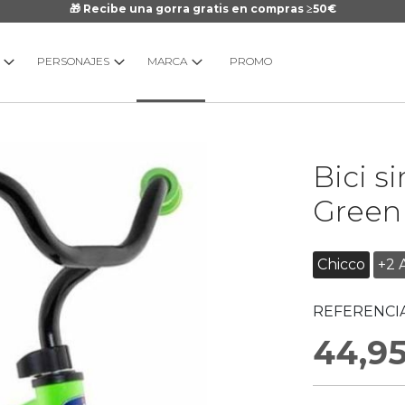
🎁 Recibe una gorra gratis en compras ≥50€
PERSONAJES
MARCA
PROMO
Saltar
Bici s
al
comienzo
Green
de
la
galería
Chicco
+2 
de
imágenes
REFERENCIA
44,9