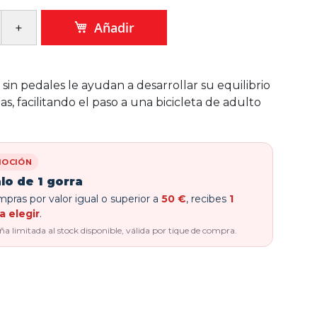
Añadir
s sin pedales le ayudan a desarrollar su equilibrio
s, facilitando el paso a una bicicleta de adulto
OCIÓN
lo de 1 gorra
pras por valor igual o superior a
50 €
, recibes
1
a elegir
.
 limitada al stock disponible, válida por tique de compra.