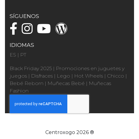
SÍGUENOS
IDIOMAS
ES
|
PT
Black Friday 2025
|
Promociones en juguetes y
juegos
|
Disfraces
|
Lego
|
Hot Wheels
|
Chicco
|
Bebé Reborn
|
Muñecas Bebé
|
Muñecas
Fashion
Centroxogo 2026 ®