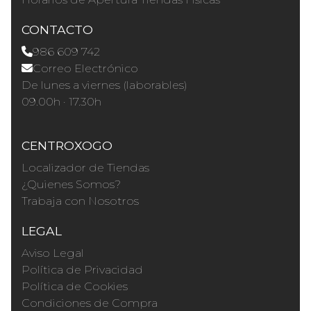
CONTACTO
986 609 742
Correo Electrónico
De lunes a viernes (laborables)
09.00h · 17.30h
CENTROXOGO
Localizador de Tiendas
¿Quienes Somos?
Trabaja con Nosotros
LEGAL
Aviso Legal
Política de Privacidad
Política de Cookies
Condiciones de Compra