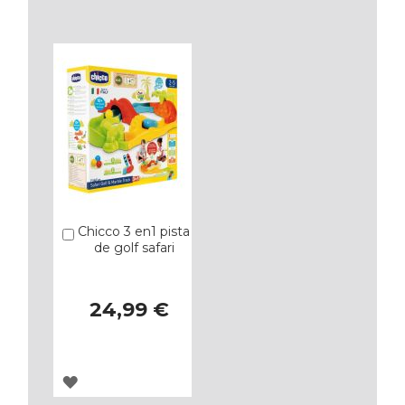
A
A
LOS
LOS
FAVORITOS
FAVORITOS
Chicco 3 en1 pista
Añadir
de golf safari
24,99 €
AGREGAR