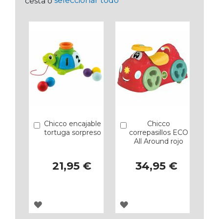
seleccionar todo
cesta o
Chicco encajable
Chicco
Añadir
Añadir
tortuga sorpreso
correpasillos ECO
All Around rojo
21,95 €
34,95 €
AGREGAR
AGREGAR