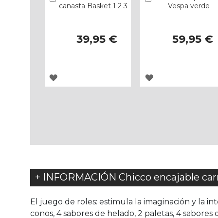
canasta Basket 1 2 3
Vespa verde
39,95 €
59,95 €
AGREGAR
AGREGAR
A
A
LOS
LOS
FAVORITOS
FAVORITOS
+ INFORMACIÓN Chicco encajable carr
El juego de roles: estimula la imaginación y la int
conos, 4 sabores de helado, 2 paletas, 4 sabores 