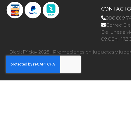
CONTACT
986 609 7
Correo Ele
De lunes a vi
09.00h · 17.3
Black Friday 2025
|
Promociones en juguetes y jueg