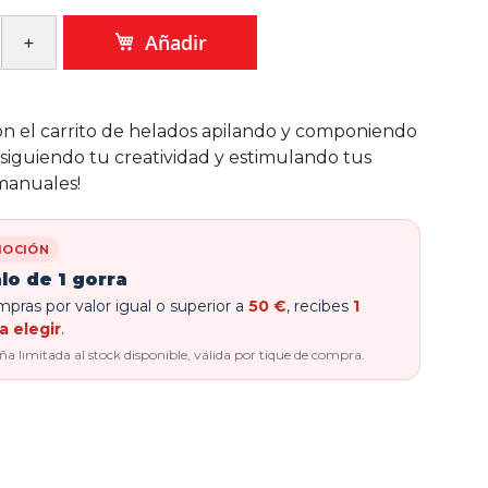
Añadir
con el carrito de helados apilando y componiendo
 siguiendo tu creatividad y estimulando tus
manuales!
OCIÓN
lo de 1 gorra
pras por valor igual o superior a
50 €
, recibes
1
a elegir
.
 limitada al stock disponible, válida por tique de compra.