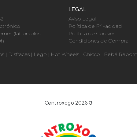
O
LEGAL
42
Aviso Legal
ctrónico
Política de Privacidad
ernes (laborables)
Política de Cookies
0h
Condiciones de Compra
os
|
Disfraces
|
Lego
|
Hot Wheels
|
Chicco
|
Bebé Rebor
Centroxogo 2026 ®