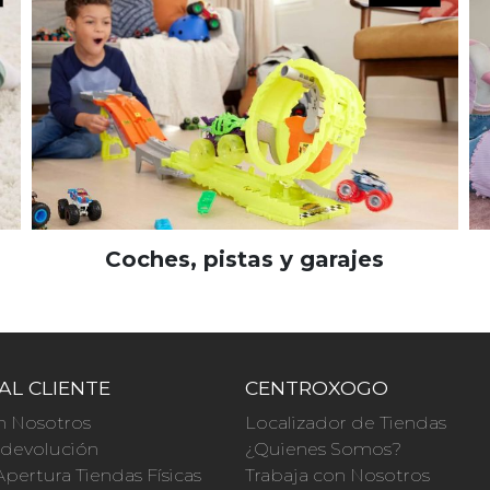
Coches, pistas y garajes
AL CLIENTE
CENTROXOGO
n Nosotros
Localizador de Tiendas
a devolución
¿Quienes Somos?
Apertura Tiendas Físicas
Trabaja con Nosotros