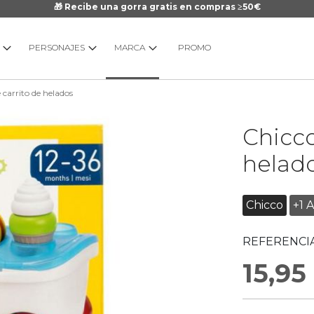
🎁 Recibe una gorra gratis en compras ≥50€
PERSONAJES
MARCA
PROMO
 carrito de helados
Saltar
Chicco
al
comienzo
helad
de
la
galería
Chicco
+1 
de
imágenes
REFERENCIA
15,95