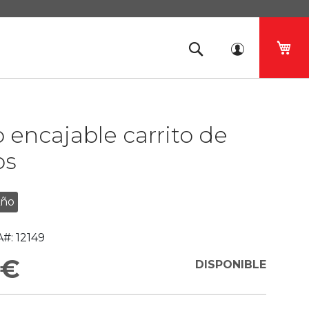
Mi 
 encajable carrito de
os
Año
#:
12149
 €
DISPONIBLE