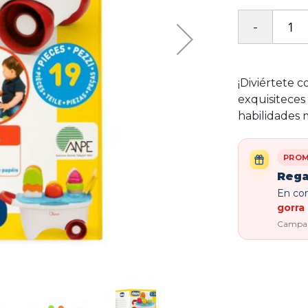
¡Diviértete 
exquisiteces
habilidades 
PROM
Rega
En com
gorra 
Campaña