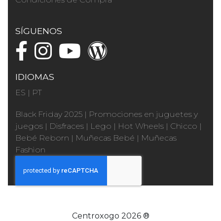
SÍGUENOS
IDIOMAS
ES
|
PT
Black Friday 2025
|
Promociones en juguetes y
juegos
|
Disfraces
|
Lego
|
Hot Wheels
|
Chicco
|
Bebé Reborn
|
Muñecas Bebé
|
Muñecas
Fashion
Centroxogo 2026 ®