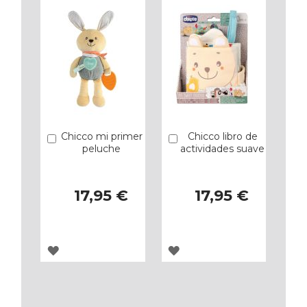
FAVORITOS
FAVORITOS
Chicco mi primer
Chicco libro de
Añadir
Añadir
peluche
actividades suave
17,95 €
17,95 €
AGREGAR
AGREGAR
A
A
LOS
LOS