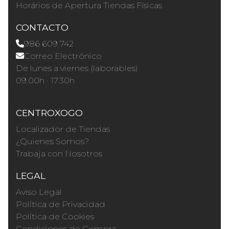
Horários de Apertura Tiendas Físicas
CONTACTO
986 609 742
Correo Electrónico
De lunes a viernes (laborables)
09.00h · 17.30h
CENTROXOGO
Localizador de Tiendas
¿Quienes Somos?
Trabaja con Nosotros
LEGAL
Aviso Legal
Política de Privacidad
Política de Cookies
Condiciones de Compra