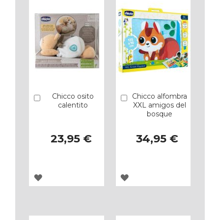
Chicco osito
Chicco alfombra
Añadir
Añadir
calentito
XXL amigos del
bosque
23,95 €
34,95 €
AGREGAR
AGREGAR
A
A
LOS
LOS