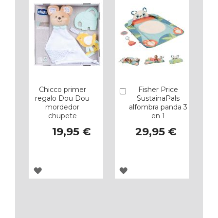
FAVORITOS
FAVORITOS
Chicco primer
Fisher Price
Añadir
regalo Dou Dou
SustainaPals
mordedor
alfombra panda 3
chupete
en 1
19,95 €
29,95 €
AGREGAR
AGREGAR
A
A
LOS
LOS