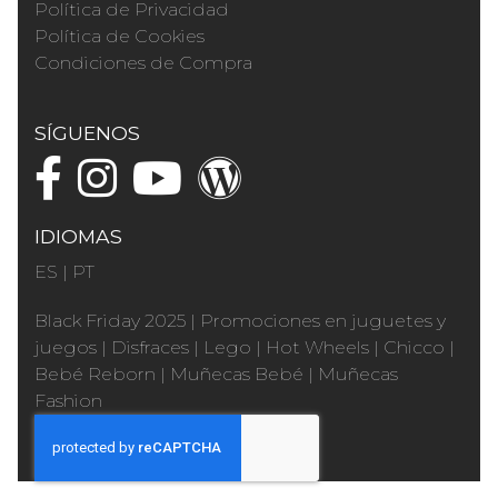
Política de Privacidad
Política de Cookies
Condiciones de Compra
SÍGUENOS
IDIOMAS
ES
|
PT
Black Friday 2025
|
Promociones en juguetes y
juegos
|
Disfraces
|
Lego
|
Hot Wheels
|
Chicco
|
Bebé Reborn
|
Muñecas Bebé
|
Muñecas
Fashion