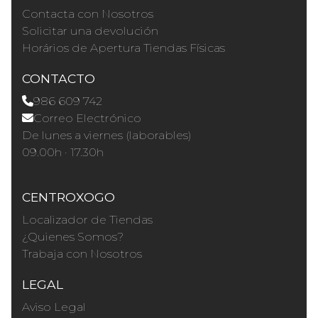
Contacta con Nosotros
Solicitar una devolución
Horários de Apertura Tiendas Físicas
CONTACTO
986 609 742
Correo Electrónico
De lunes a viernes (laborables)
09.00h · 17.30h
CENTROXOGO
Localizador de Tiendas
¿Quienes Somos?
Trabaja con Nosotros
LEGAL
Aviso Legal