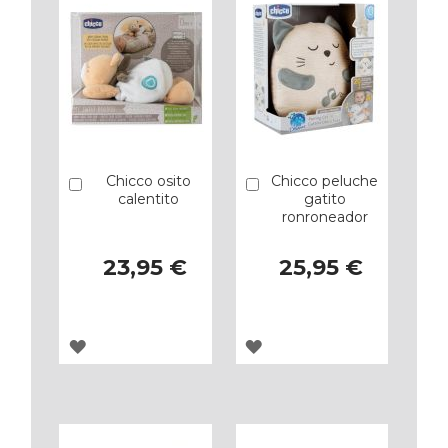
Chicco osito
Chicco peluche
Añadir
Añadir
calentito
gatito
ronroneador
23,95 €
25,95 €
AGREGAR
AGREGAR
A
A
LOS
LOS