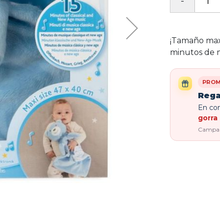
¡Tamaño maxi
minutos de m
PROM
Rega
En com
gorra 
Campaña