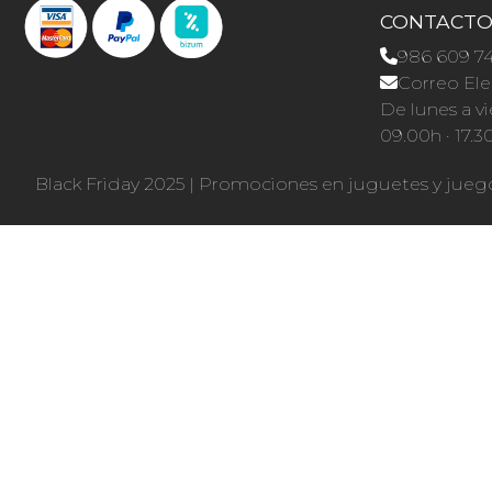
CONTACT
986 609 7
Correo Ele
De lunes a vi
09.00h · 17.3
Black Friday 2025
|
Promociones en juguetes y jueg