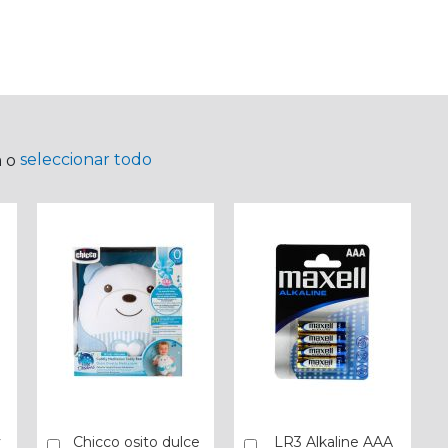
seleccionar todo
a o
y
Chicco osito dulce
LR3 Alkaline AAA
Añadir
Añadir