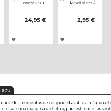
corazón azul
Maxell blister 4
24,95 €
2,95 €
AGREGAR
AGREGAR
A
A
LOS
LOS
FAVORITOS
FAVORITOS
 azul
nte los momentos de relajación.Lavable a máquina.3 col
unto con una mariposa de fieltro, para estimular los sent