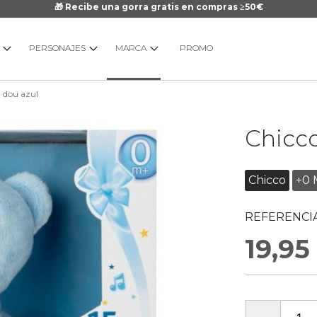
🎁 Recibe una gorra gratis en compras ≥50€
PERSONAJES
MARCA
PROMO
 dou azul
Saltar
Chicc
al
comienzo
de
Chicco
+0 
la
galería
REFERENCIA
de
imágenes
19,95