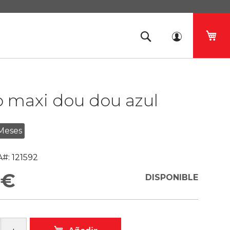
Mi 
o maxi dou dou azul
Meses
#:
121592
 €
DISPONIBLE