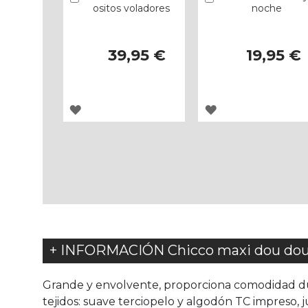
ositos voladores
noche
39,95 €
19,95 €
AGREGAR
AGREGAR
A
A
LOS
LOS
FAVORITOS
FAVORITOS
+ INFORMACIÓN Chicco maxi dou dou
Grande y envolvente, proporciona comodidad dura
tejidos: suave terciopelo y algodón TC impreso, j