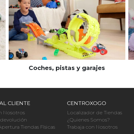
Coches, pistas y garajes
AL CLIENTE
CENTROXOGO
n Nosotros
Localizador de Tiendas
a devolución
¿Quienes Somos?
Apertura Tiendas Físicas
Trabaja con Nosotros