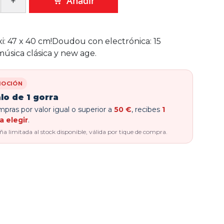
Añadir
: 47 x 40 cm!Doudou con electrónica: 15
úsica clásica y new age.
OCIÓN
lo de 1 gorra
pras por valor igual o superior a
50 €
, recibes
1
a elegir
.
 limitada al stock disponible, válida por tique de compra.