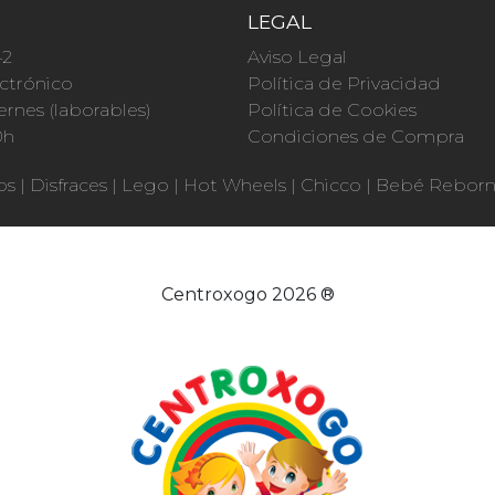
O
LEGAL
42
Aviso Legal
ctrónico
Política de Privacidad
ernes (laborables)
Política de Cookies
0h
Condiciones de Compra
os
|
Disfraces
|
Lego
|
Hot Wheels
|
Chicco
|
Bebé Rebor
Centroxogo 2026 ®