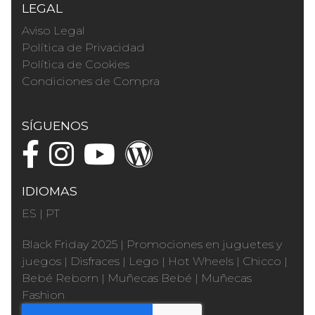
LEGAL
Aviso Legal
Política de Privacidad
Política de Cookies
Condiciones de Compra
SÍGUENOS
IDIOMAS
ES
|
PT
Black Friday 2025
|
Promociones en juguetes y
juegos
|
Disfraces
|
Lego
|
Hot Wheels
|
Chicco
|
Bebé Reborn
|
Muñecas Bebé
|
Muñecas
Fashion