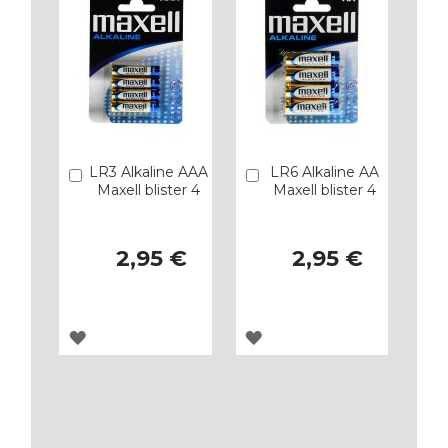
LR3 Alkaline AAA
LR6 Alkaline AA
Añadir
Añadir
Maxell blister 4
Maxell blister 4
2,95 €
2,95 €
AGREGAR
AGREGAR
A
A
LOS
LOS
FAVORITOS
FAVORITOS