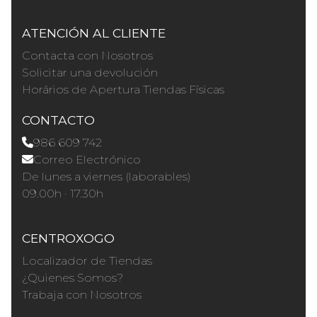
ATENCIÓN AL CLIENTE
Contacta con Nosotros
Solicitar una devolución
Horários de Apertura Tiendas Físicas
CONTACTO
986 609 742
Correo Electrónico
De lunes a viernes (laborables)
09.00h · 17.30h
CENTROXOGO
Localizador de Tiendas
¿Quienes Somos?
Trabaja con Nosotros